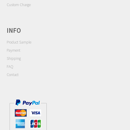
Contact
Custom Charge
Cart
INFO
My Account
Product Sample
Payment
Shipping
FAQ
Contact