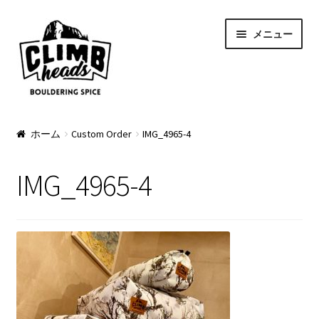
ナ
コ
メニュー
ビ
ン
ゲ
テ
ー
ン
シ
ツ
ョ
へ
PRODUCTS
ン
ス
ホーム
Custom Order
IMG_4965-4
へ
キ
Pads
ス
ッ
IMG_4965-4
キ
プ
Apparel
ッ
プ
Bag & Accessory
Pad Option
Custom Charge