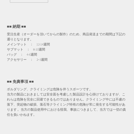
■■ 納期 ■■
受注生産（オーダーを頂いてからの製作）のため、商品発送までの期間は下記の
通りとなります。
メインマット ： 12-14週間
サブマット ： 8-10週間
バッグ ： 4-6週間
アクセサリー ： 2−3週間
■■ 免責事項 ■■
ボルダリング、クライミングは危険を伴うスポーツです。
当方の製品におきましては安全面を考慮した製品設計を心掛けておりますが、こ
れらは危険を完全に回避できるものではありません。クライミング中には不慮の
落下、突起物の破損、落石等クライミング特有の危険が常に発生する可能性があ
ります 。当方の製品使用中における怪我、事故につきまして、当方では一切の責
任を負いかねます。