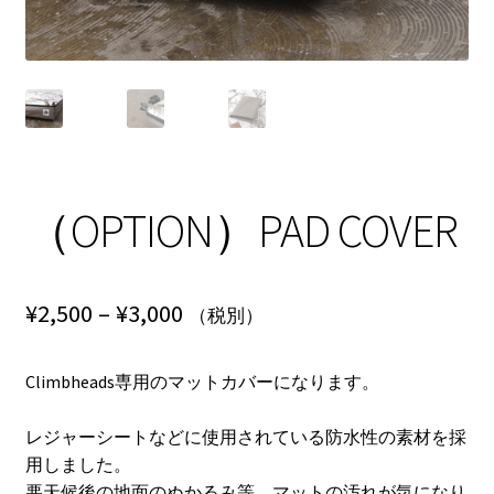
NEWS
INFO
Product Sample
Custom Order
（OPTION）PAD COVER
Payment
価
¥
2,500
–
¥
3,000
（税別）
Shipping
格
Climbheads専用のマットカバーになります。
About us
帯:
¥2,500
レジャーシートなどに使用されている防水性の素材を採
FAQ
用しました。
–
悪天候後の地面のぬかるみ等、マットの汚れが気になり