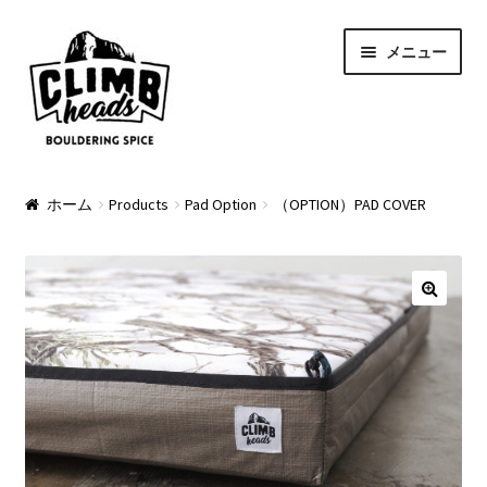
ナ
コ
メニュー
ビ
ン
ゲ
テ
ー
ン
シ
ツ
ョ
へ
PRODUCTS
ン
ス
ホーム
Products
Pad Option
（OPTION）PAD COVER
へ
キ
Pads
ス
ッ
キ
プ
Apparel
ッ
プ
Bag & Accessory
Pad Option
Custom Charge