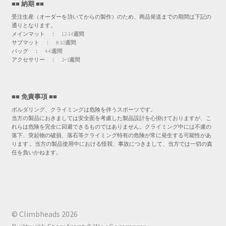
■■ 納期 ■■
択
受注生産（オーダーを頂いてからの製作）のため、商品発送までの期間は下記の
で
通りとなります。
き
メインマット ： 12-14週間
サブマット ： 8-10週間
ま
バッグ ： 4-6週間
す
アクセサリー ： 2−3週間
■■ 免責事項 ■■
ボルダリング、クライミングは危険を伴うスポーツです。
当方の製品におきましては安全面を考慮した製品設計を心掛けておりますが、こ
れらは危険を完全に回避できるものではありません。クライミング中には不慮の
落下、突起物の破損、落石等クライミング特有の危険が常に発生する可能性があ
ります 。当方の製品使用中における怪我、事故につきまして、当方では一切の責
任を負いかねます。
© Climbheads 2026