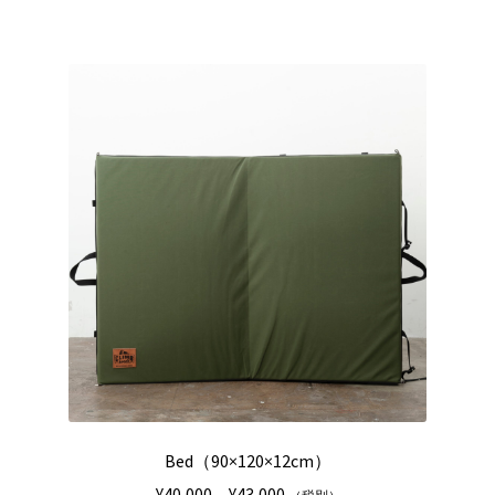
Bed（90×120×12cm）
価
¥
40,000
–
¥
43,000