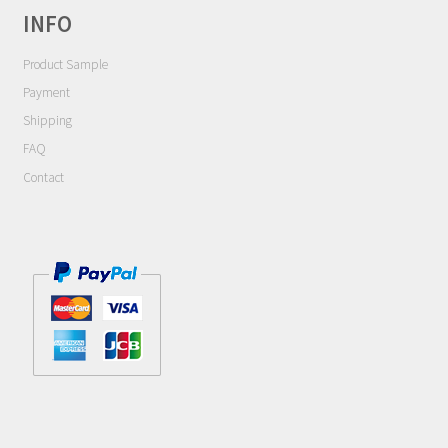
あ
INFO
り
Product Sample
ま
す。
Payment
オ
Shipping
プ
FAQ
シ
Contact
ョ
ン
は
商
品
ペ
ー
ジ
か
ら
選