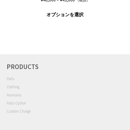
（税別）
格
こ
帯:
オプションを選択
の
¥40,000
商
–
品
¥43,000
に
は
複
数
PRODUCTS
の
バ
Pads
リ
Clothing
エ
Accessory
ー
Pads Option
シ
Custom Charge
ョ
ン
が