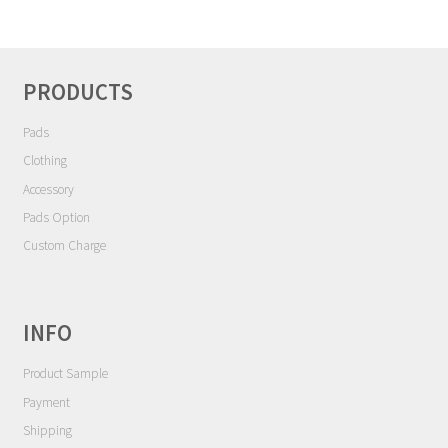
に
は
は
商
複
品
数
PRODUCTS
ペ
の
ー
バ
Pads
ジ
リ
Clothing
か
エ
Accessory
ら
ー
選
Pads Option
シ
択
Custom Charge
ョ
で
ン
き
が
ま
あ
INFO
す
り
Product Sample
ま
す。
Payment
オ
Shipping