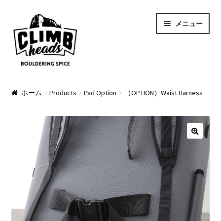
ナ
コ
メニュー
ビ
ン
ゲ
テ
ー
ン
シ
ツ
ョ
へ
PRODUCTS
ン
ス
ホーム
Products
Pad Option
（OPTION）Waist Harness
へ
キ
Pads
ス
ッ
キ
プ
Apparel
ッ
プ
Bag & Accessory
Pad Option
Custom Charge