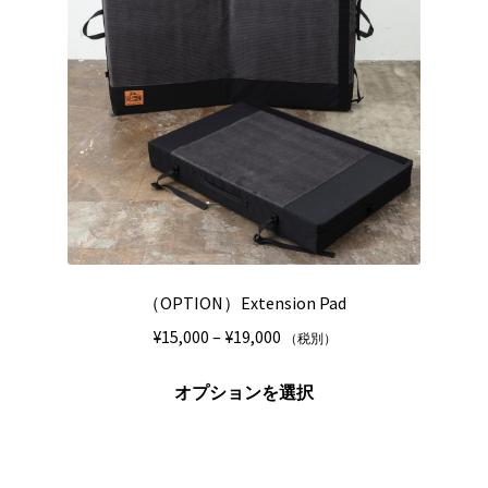
ペ
の
ー
バ
ジ
リ
か
エ
ら
ー
選
シ
択
ョ
で
ン
き
が
ま
あ
す
り
（OPTION）Extension Pad
ま
価
¥
15,000
–
¥
19,000
（税別）
す。
格
オ
こ
帯:
オプションを選択
プ
の
¥15,000
シ
商
–
ョ
品
¥19,000
ン