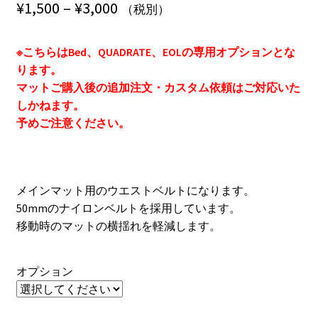
価
¥
1,500
–
¥
3,000
Contact
（税別）
格
Cart
※こちらはBed、QUADRATE、EOLの専用オプションとな
帯:
ります。
¥1,500
My Account
マットご購入後の追加注文・カスタム依頼はご対応いた
しかねます。
–
予めご注意ください。
¥3,000
メインマット用のウエストベルトになります。
50mmのナイロンベルトを採用しています。
移動時のマットの横揺れを軽減します。
オプション