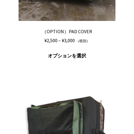
あ
り
ま
す。
（OPTION）PAD COVER
オ
プ
価
¥
2,500
–
¥
3,000
（税別）
シ
格
こ
ョ
帯:
オプションを選択
の
ン
¥2,500
商
は
–
品
商
¥3,000
に
品
は
ペ
複
ー
数
ジ
の
か
バ
ら
リ
選