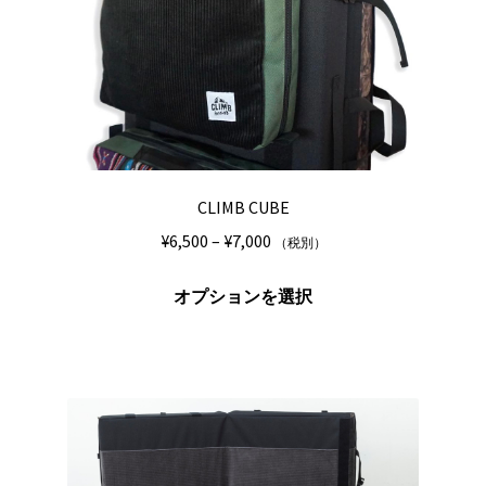
エ
択
ー
で
シ
き
ョ
ま
ン
す
が
あ
り
CLIMB CUBE
ま
価
¥
6,500
–
¥
7,000
（税別）
す。
格
オ
こ
帯:
オプションを選択
プ
の
¥6,500
シ
商
–
ョ
品
¥7,000
ン
に
は
は
商
複
品
数