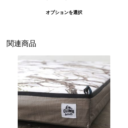
格
こ
帯:
オプションを選択
の
¥31,000
商
–
品
¥34,000
に
関連商品
は
複
数
の
バ
リ
エ
ー
シ
ョ
ン
が