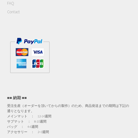
プ
FAQ
シ
Contact
ョ
ン
は
商
品
ペ
ー
ジ
か
ら
選
■■ 納期 ■■
択
受注生産（オーダーを頂いてからの製作）のため、商品発送までの期間は下記の
で
通りとなります。
き
メインマット ： 12-14週間
サブマット ： 8-10週間
ま
バッグ ： 4-6週間
す
アクセサリー ： 2−3週間