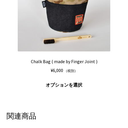
リ
か
エ
ら
ー
選
シ
択
ョ
で
ン
き
が
ま
あ
す
り
Chalk Bag ( made by Finger Joint )
ま
¥
6,000
（税別）
す。
オ
こ
オプションを選択
プ
の
シ
商
ョ
品
ン
に
関連商品
は
は
商
複