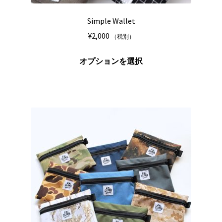
Simple Wallet
¥
2,000
（税別）
こ
オプションを選択
の
商
品
に
は
複
数
の
バ
リ
エ
ー
シ