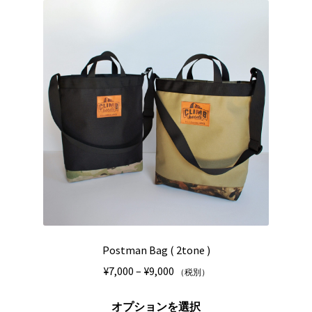
品
数
ペ
の
ー
バ
ジ
リ
か
エ
ら
ー
選
シ
択
ョ
で
ン
き
が
ま
あ
す
り
ま
す。
Postman Bag ( 2tone )
オ
プ
価
¥
7,000
–
¥
9,000
（税別）
シ
格
こ
ョ
帯:
オプションを選択