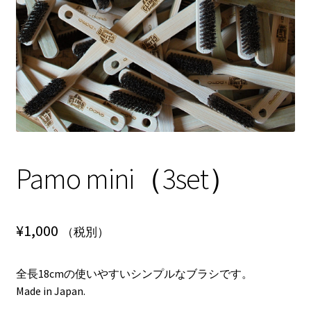
NEWS
INFO
Product Sample
Custom Order
Pamo mini（3set）
Payment
Shipping
¥
1,000
（税別）
About us
全長18cmの使いやすいシンプルなブラシです。
FAQ
Made in Japan.