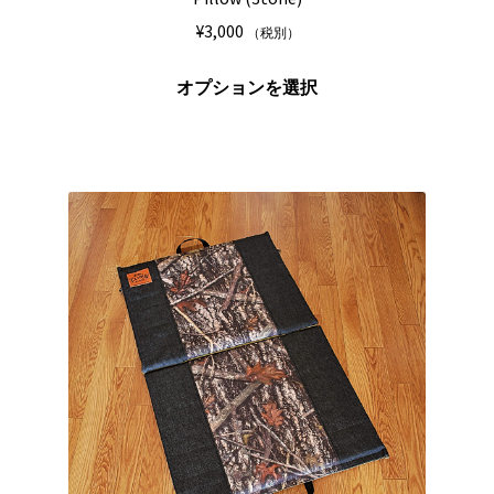
ま
¥
3,000
（税別）
す。
オ
こ
オプションを選択
プ
の
シ
商
ョ
品
ン
に
は
は
商
複
品
数
ペ
の
ー
バ
ジ
リ
か
エ
ら
ー
選
シ
択
ョ
で
ン