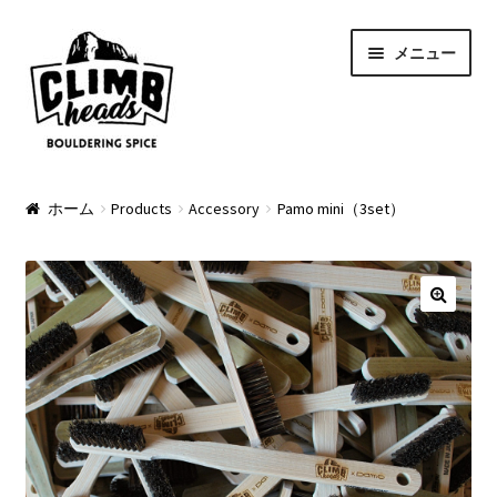
ナ
コ
メニュー
ビ
ン
ゲ
テ
ー
ン
シ
ツ
ョ
へ
PRODUCTS
ン
ス
ホーム
Products
Accessory
Pamo mini（3set）
へ
キ
Pads
ス
ッ
キ
プ
Apparel
ッ
プ
Bag & Accessory
Pad Option
Custom Charge