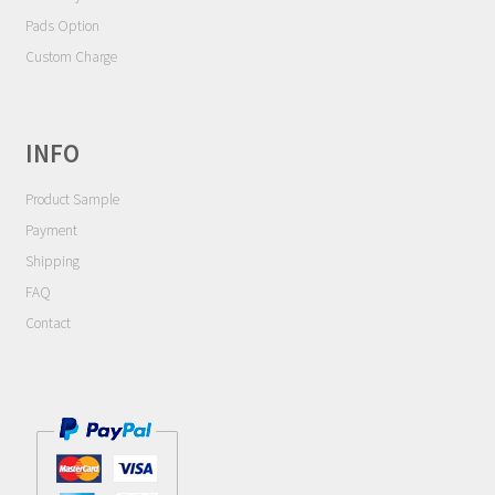
選
Pads Option
択
Custom Charge
で
き
ま
INFO
す
Product Sample
Payment
Shipping
FAQ
Contact