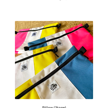
の
ン
¥7,000
商
は
–
品
商
¥9,000
に
品
は
ペ
複
ー
数
ジ
の
か
バ
ら
リ
選
エ
択
ー
で
シ
き
ョ
ま
ン
す
が
あ
り
Pillow (3tone)