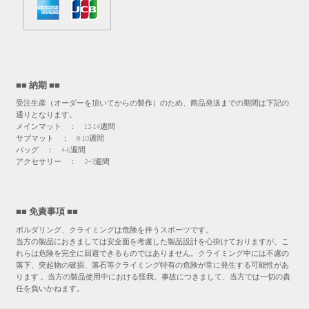
■■ 納期 ■■
受注生産（オーダーを頂いてからの製作）のため、商品発送までの期間は下記の
通りとなります。
メインマット ： 12-14週間
サブマット ： 8-10週間
バッグ ： 4-6週間
アクセサリー ： 2−3週間
■■ 免責事項 ■■
ボルダリング、クライミングは危険を伴うスポーツです。
当方の製品におきましては安全面を考慮した製品設計を心掛けておりますが、こ
れらは危険を完全に回避できるものではありません。クライミング中には不慮の
落下、突起物の破損、落石等クライミング特有の危険が常に発生する可能性があ
ります 。当方の製品使用中における怪我、事故につきまして、当方では一切の責
任を負いかねます。