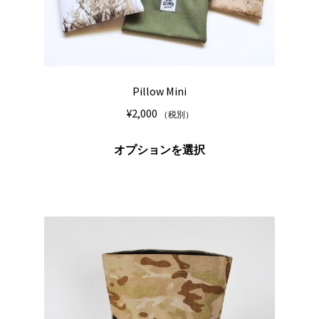
ョ
ン
が
あ
り
Pillow Mini
ま
¥
2,000
（税別）
す。
オ
こ
オプションを選択
プ
の
シ
商
ョ
品
ン
に
は
は
商
複
品
数
ペ
の
ー
バ
ジ