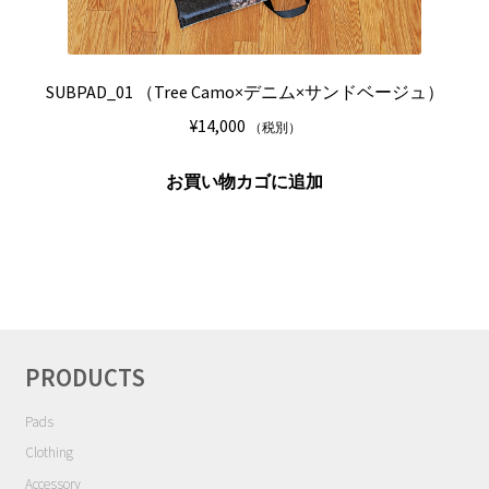
き
が
ま
あ
す
り
SUBPAD_01 （Tree Camo×デニム×サンドベージュ）
ま
¥
14,000
（税別）
す。
オ
お買い物カゴに追加
プ
シ
ョ
ン
は
商
品
PRODUCTS
ペ
ー
Pads
ジ
Clothing
か
Accessory
ら