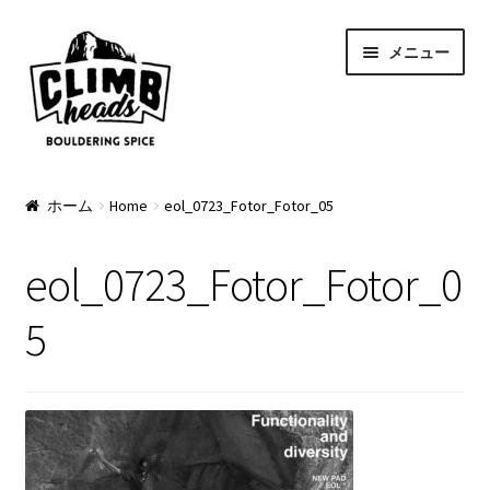
ナ
コ
メニュー
ビ
ン
ゲ
テ
ー
ン
シ
ツ
ョ
へ
PRODUCTS
ン
ス
ホーム
Home
eol_0723_Fotor_Fotor_05
へ
キ
Pads
ス
ッ
eol_0723_Fotor_Fotor_0
キ
プ
Apparel
ッ
5
プ
Bag & Accessory
Pad Option
Custom Charge