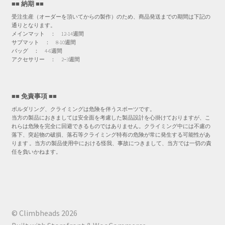
■■ 納期 ■■
受注生産（オーダーを頂いてからの製作）のため、商品発送までの期間は下記の
通りとなります。
メインマット ： 12-14週間
サブマット ： 8-10週間
バッグ ： 4-6週間
アクセサリー ： 2−3週間
■■ 免責事項 ■■
ボルダリング、クライミングは危険を伴うスポーツです。
当方の製品におきましては安全面を考慮した製品設計を心掛けておりますが、こ
れらは危険を完全に回避できるものではありません。クライミング中には不慮の
落下、突起物の破損、落石等クライミング特有の危険が常に発生する可能性があ
ります 。当方の製品使用中における怪我、事故につきまして、当方では一切の責
任を負いかねます。
© Climbheads 2026