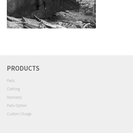
NEWS
INFO
Product Sample
Custom Order
PRODUCTS
Payment
Pads
Shipping
Clothing
Accessory
About us
Pads Option
Custom Charge
FAQ