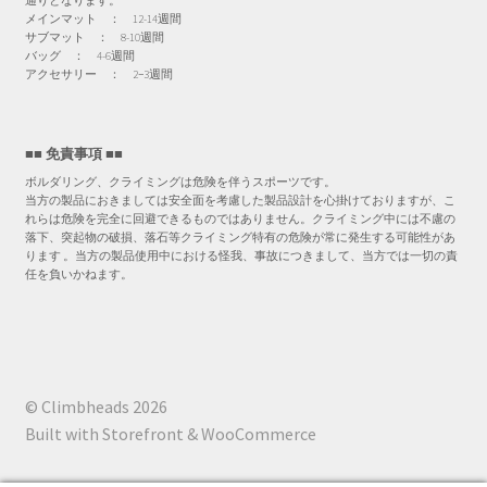
通りとなります。
メインマット ： 12-14週間
サブマット ： 8-10週間
バッグ ： 4-6週間
アクセサリー ： 2−3週間
■■ 免責事項 ■■
ボルダリング、クライミングは危険を伴うスポーツです。
当方の製品におきましては安全面を考慮した製品設計を心掛けておりますが、こ
れらは危険を完全に回避できるものではありません。クライミング中には不慮の
落下、突起物の破損、落石等クライミング特有の危険が常に発生する可能性があ
ります 。当方の製品使用中における怪我、事故につきまして、当方では一切の責
任を負いかねます。
© Climbheads 2026
Built with Storefront & WooCommerce