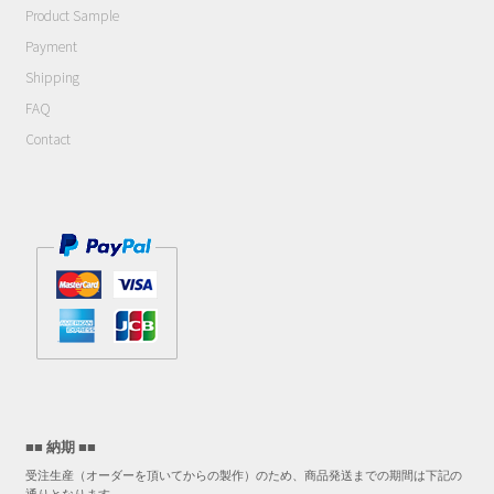
Contact
Product Sample
Payment
Cart
Shipping
FAQ
My Account
Contact
■■ 納期 ■■
受注生産（オーダーを頂いてからの製作）のため、商品発送までの期間は下記の