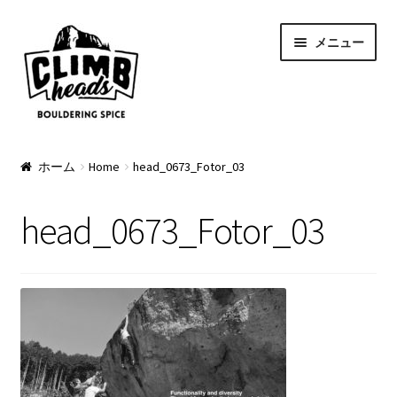
ナ
コ
メニュー
ビ
ン
ゲ
テ
ー
ン
シ
ツ
ョ
へ
PRODUCTS
ン
ス
ホーム
Home
head_0673_Fotor_03
へ
キ
Pads
ス
ッ
head_0673_Fotor_03
キ
プ
Apparel
ッ
プ
Bag & Accessory
Pad Option
Custom Charge