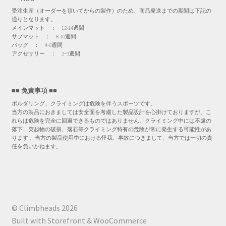
受注生産（オーダーを頂いてからの製作）のため、商品発送までの期間は下記の
通りとなります。
メインマット ： 12-14週間
サブマット ： 8-10週間
バッグ ： 4-6週間
アクセサリー ： 2−3週間
■■ 免責事項 ■■
ボルダリング、クライミングは危険を伴うスポーツです。
当方の製品におきましては安全面を考慮した製品設計を心掛けておりますが、こ
れらは危険を完全に回避できるものではありません。クライミング中には不慮の
落下、突起物の破損、落石等クライミング特有の危険が常に発生する可能性があ
ります 。当方の製品使用中における怪我、事故につきまして、当方では一切の責
任を負いかねます。
© Climbheads 2026
Built with Storefront & WooCommerce