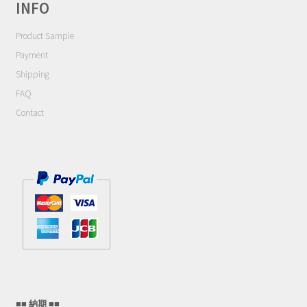
INFO
Contact
Product Sample
Cart
Payment
Shipping
My Account
FAQ
Contact
■■ 納期 ■■