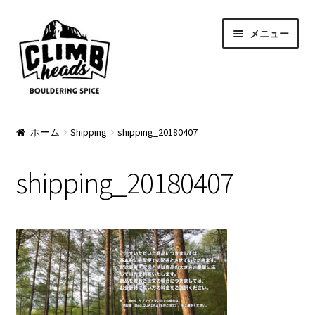
ナ
コ
メニュー
ビ
ン
ゲ
テ
ー
ン
シ
ツ
ョ
へ
PRODUCTS
ン
ス
ホーム
Shipping
shipping_20180407
へ
キ
Pads
ス
ッ
shipping_20180407
キ
プ
Apparel
ッ
プ
Bag & Accessory
Pad Option
Custom Charge