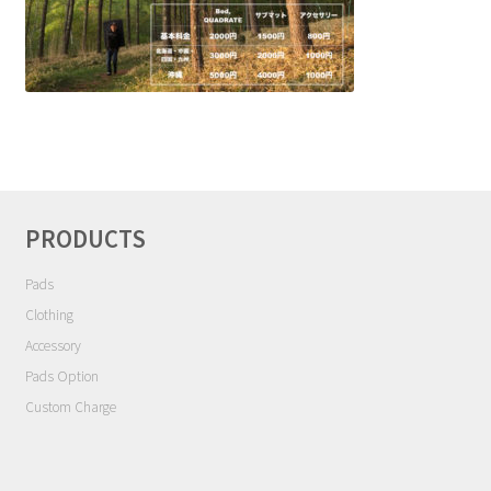
NEWS
INFO
Product Sample
Custom Order
PRODUCTS
Payment
Pads
Clothing
Shipping
Accessory
Pads Option
About us
Custom Charge
FAQ