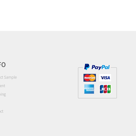
FO
ct Sample
ent
ping
ct