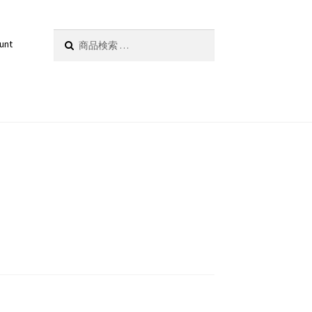
検
検索
unt
索
対
象: