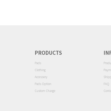
ゲ
ー
シ
ョ
ン
PRODUCTS
IN
Pads
Produ
Clothing
Paym
Accessory
Ship
Pads Option
FAQ
Custom Charge
Conta