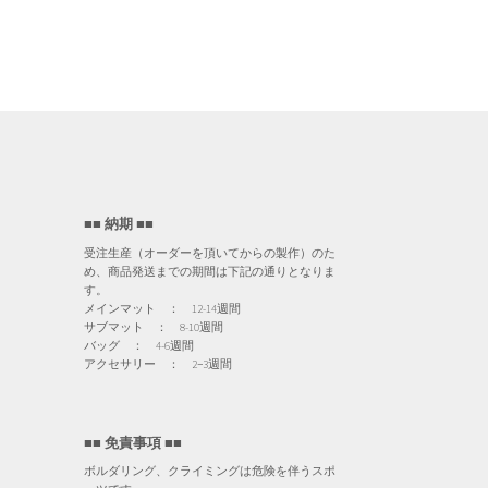
■■ 納期 ■■
受注生産（オーダーを頂いてからの製作）のた
め、商品発送までの期間は下記の通りとなりま
す。
メインマット ： 12-14週間
サブマット ： 8-10週間
バッグ ： 4-6週間
アクセサリー ： 2−3週間
■■ 免責事項 ■■
ボルダリング、クライミングは危険を伴うスポ