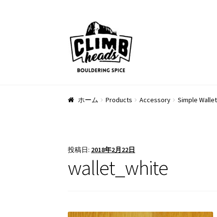
ナ
コ
ビ
ン
ゲ
テ
ー
ン
シ
ツ
ョ
へ
ン
ス
ホーム
Products
Accessory
Simple Wallet
へ
キ
ス
ッ
キ
プ
ッ
投稿日:
2018年2月22日
プ
wallet_white