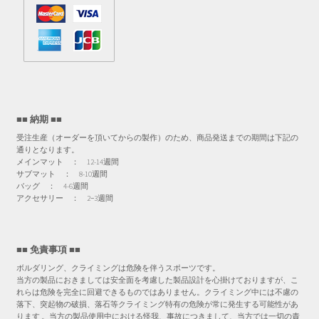
■■ 納期 ■■
受注生産（オーダーを頂いてからの製作）のため、商品発送までの期間は下記の
通りとなります。
メインマット ： 12-14週間
サブマット ： 8-10週間
バッグ ： 4-6週間
アクセサリー ： 2−3週間
■■ 免責事項 ■■
ボルダリング、クライミングは危険を伴うスポーツです。
当方の製品におきましては安全面を考慮した製品設計を心掛けておりますが、こ
れらは危険を完全に回避できるものではありません。クライミング中には不慮の
落下、突起物の破損、落石等クライミング特有の危険が常に発生する可能性があ
ります 。当方の製品使用中における怪我、事故につきまして、当方では一切の責