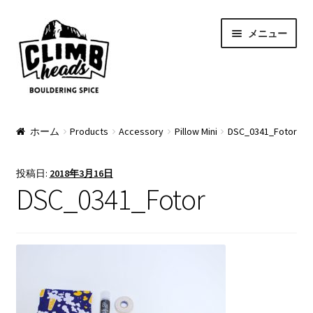
ナ
コ
メニュー
ビ
ン
ゲ
テ
ー
ン
シ
ツ
ョ
へ
PRODUCTS
ン
ス
ホーム
Products
Accessory
Pillow Mini
DSC_0341_Fotor
へ
キ
Pads
ス
ッ
投稿日:
2018年3月16日
キ
プ
Apparel
DSC_0341_Fotor
ッ
プ
Bag & Accessory
Pad Option
Custom Charge