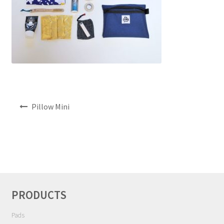
NEWS
INFO
Product Sample
Custom Order
投
Pillow Mini
稿
Payment
ナ
ビ
Shipping
ゲ
ー
About us
シ
ョ
PRODUCTS
ン
FAQ
Pads