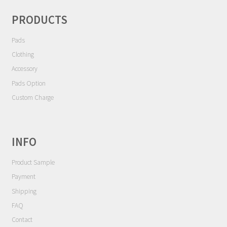
シ
Contact
ョ
PRODUCTS
ン
Cart
Pads
Clothing
My Account
Accessory
Pads Option
Custom Charge
INFO
Product Sample
Payment
Shipping
FAQ
Contact