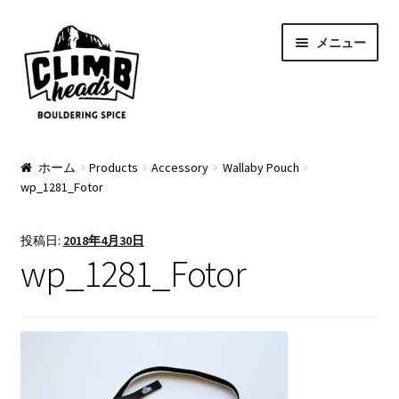
ナ
コ
メニュー
ビ
ン
ゲ
テ
ー
ン
シ
ツ
ョ
へ
PRODUCTS
ン
ス
ホーム
Products
Accessory
Wallaby Pouch
wp_1281_Fotor
へ
キ
Pads
ス
ッ
キ
プ
Apparel
投稿日:
2018年4月30日
ッ
wp_1281_Fotor
プ
Bag & Accessory
Pad Option
Custom Charge