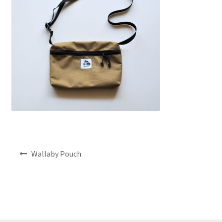
NEWS
INFO
Product Sample
Custom Order
Payment
Shipping
投
Wallaby Pouch
稿
ナ
About us
ビ
ゲ
FAQ
ー