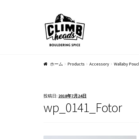
ナ
コ
ビ
ン
ゲ
テ
ー
ン
シ
ツ
ョ
へ
ン
ス
ホーム
Products
Accessory
Wallaby Pouc
へ
キ
ス
ッ
キ
プ
ッ
投稿日:
2018年7月24日
プ
wp_0141_Fotor