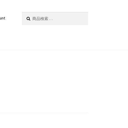
検
検索
unt
索
対
象: