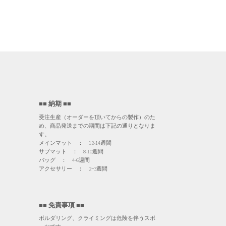
■■ 納期 ■■
受注生産（オーダーを頂いてからの製作）のた
め、商品発送までの期間は下記の通りとなりま
す。
メインマット ： 12-14週間
サブマット ： 8-10週間
バッグ ： 4-6週間
アクセサリー ： 2−3週間
■■ 免責事項 ■■
ボルダリング、クライミングは危険を伴うスポ