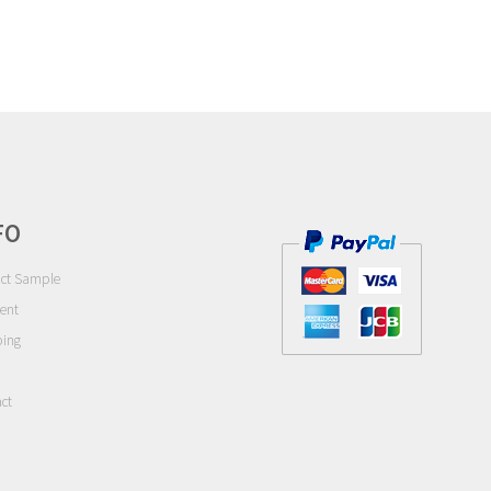
FO
ct Sample
ent
ping
ct