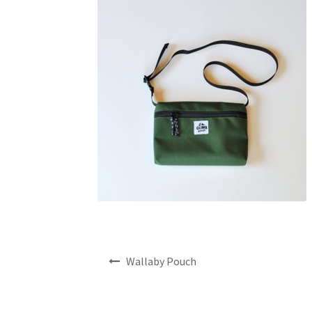
投
Wallaby Pouch
稿
ナ
ビ