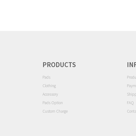
ゲ
ー
シ
ョ
ン
PRODUCTS
IN
Pads
Produ
Clothing
Paym
Accessory
Ship
Pads Option
FAQ
Custom Charge
Conta