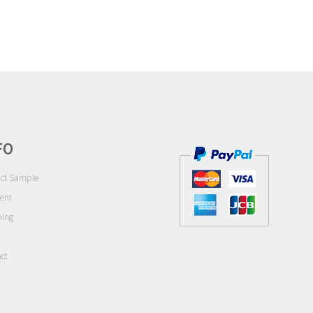
FO
ct Sample
ent
ping
ct