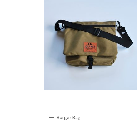
投
Burger Bag
稿
ナ
ビ