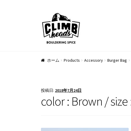
ナ
コ
ビ
ン
ゲ
テ
ー
ン
シ
ツ
ョ
へ
ン
ス
ホーム
Products
Accessory
Burger Bag
へ
キ
ス
ッ
キ
プ
ッ
投稿日:
2018年7月24日
プ
color : Brown / size