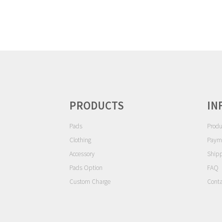
ゲ
ー
シ
ョ
ン
PRODUCTS
IN
Pads
Produ
Clothing
Paym
Accessory
Ship
Pads Option
FAQ
Custom Charge
Conta