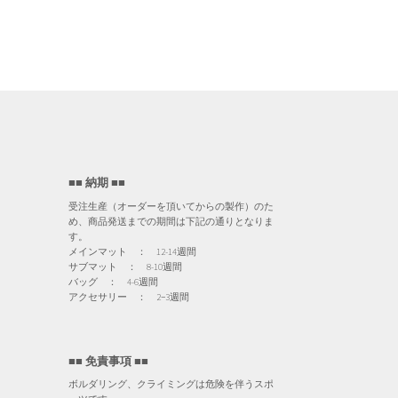
■■ 納期 ■■
受注生産（オーダーを頂いてからの製作）のた
め、商品発送までの期間は下記の通りとなりま
す。
メインマット ： 12-14週間
サブマット ： 8-10週間
バッグ ： 4-6週間
アクセサリー ： 2−3週間
■■ 免責事項 ■■
ボルダリング、クライミングは危険を伴うスポ