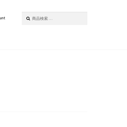
検
検索
unt
索
対
象: