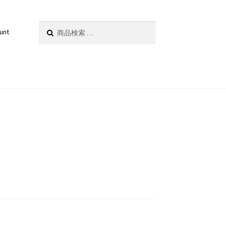
検
検索
unt
索
対
象: