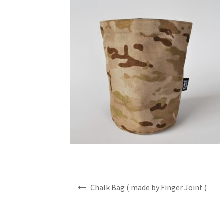
投
Chalk Bag ( made by Finger Joint )
稿
ナ
ビ