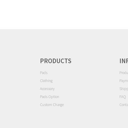
ゲ
ー
シ
ョ
ン
PRODUCTS
IN
Pads
Produ
Clothing
Paym
Accessory
Ship
Pads Option
FAQ
Custom Charge
Conta