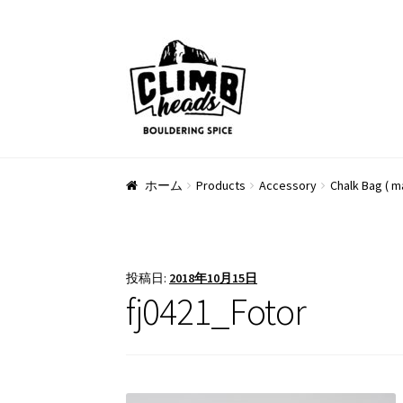
ナ
コ
ビ
ン
ゲ
テ
ー
ン
シ
ツ
ョ
へ
ン
ス
ホーム
Products
Accessory
Chalk Bag ( m
へ
キ
ス
ッ
キ
プ
ッ
投稿日:
2018年10月15日
プ
fj0421_Fotor