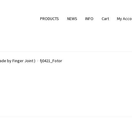
PRODUCTS
NEWS
INFO
Cart
My Acco
ade by Finger Joint )
fj0421_Fotor