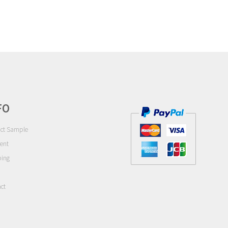
FO
ct Sample
ent
ping
ct