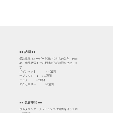
■■ 納期 ■■
受注生産（オーダーを頂いてからの製作）のた
め、商品発送までの期間は下記の通りとなりま
す。
メインマット ： 12-14週間
サブマット ： 8-10週間
バッグ ： 4-6週間
アクセサリー ： 2−3週間
■■ 免責事項 ■■
ボルダリング、クライミングは危険を伴うスポ