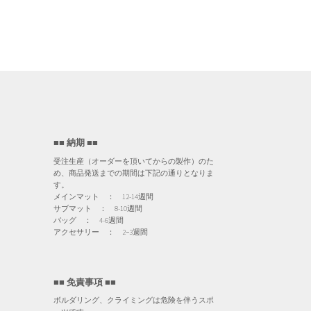
■■ 納期 ■■
受注生産（オーダーを頂いてからの製作）のた
め、商品発送までの期間は下記の通りとなりま
す。
メインマット ： 12-14週間
サブマット ： 8-10週間
バッグ ： 4-6週間
アクセサリー ： 2−3週間
■■ 免責事項 ■■
ボルダリング、クライミングは危険を伴うスポ