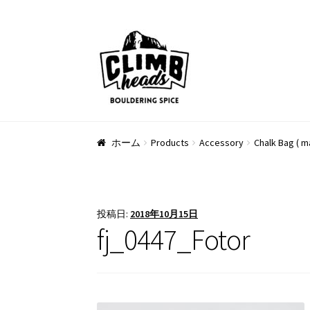
ナ
コ
ビ
ン
ゲ
テ
ー
ン
シ
ツ
ョ
へ
ン
ス
ホーム
Products
Accessory
Chalk Bag ( m
へ
キ
ス
ッ
キ
プ
ッ
投稿日:
2018年10月15日
プ
fj_0447_Fotor