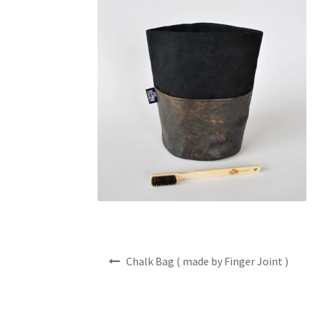
投
Chalk Bag ( made by Finger Joint )
稿
ナ
ビ