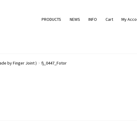
PRODUCTS
NEWS
INFO
Cart
My Acco
ade by Finger Joint )
fj_0447_Fotor