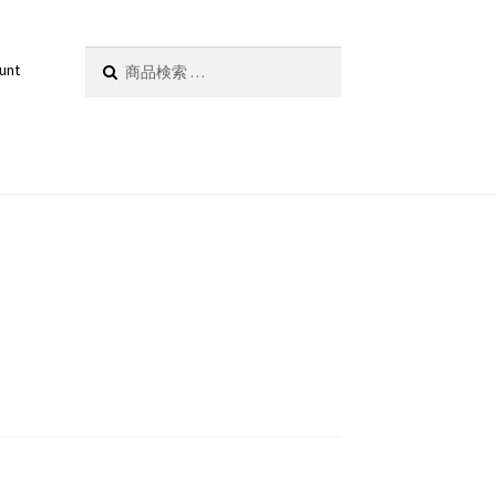
検
検索
unt
索
対
象: