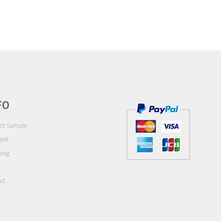
FO
ct Sample
ent
ping
ct