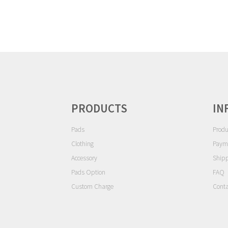
ゲ
ー
シ
ョ
ン
PRODUCTS
IN
Pads
Produ
Clothing
Paym
Accessory
Ship
Pads Option
FAQ
Custom Charge
Conta