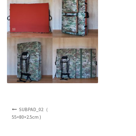
NEWS
INFO
Product Sample
Custom Order
Payment
Shipping
投
About us
SUBPAD_02（
稿
55×80×2.5cm )
ナ
FAQ
ビ