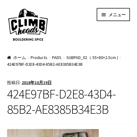
ナ
コ
メニュー
ビ
ン
ゲ
テ
ー
ン
シ
ツ
ョ
へ
PRODUCTS
ン
ス
ホーム
Products
PADS
SUBPAD_02（ 55×80×2.5cm )
424E97BF-D2E8-43D4-85B2-AE8385B34E3B
へ
キ
Pads
ス
ッ
キ
プ
Apparel
投稿日:
2018年10月19日
ッ
424E97BF-D2E8-43D4-
プ
Bag & Accessory
85B2-AE8385B34E3B
Pad Option
Custom Charge