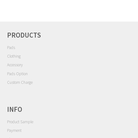
ゲ
Contact
ー
シ
Cart
ョ
ン
PRODUCTS
My Account
Pads
Clothing
Accessory
Pads Option
Custom Charge
INFO
Product Sample
Payment