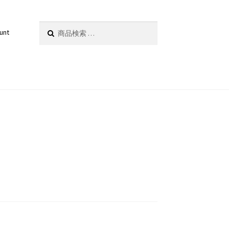
検
検索
unt
索
対
象: