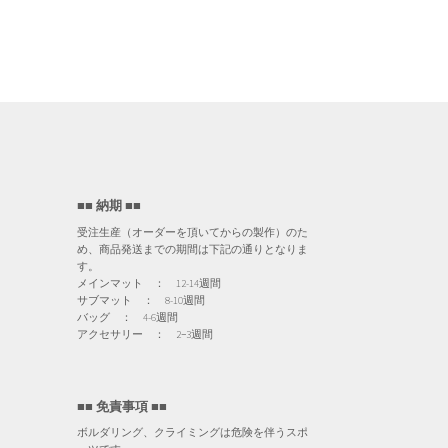
■■ 納期 ■■
受注生産（オーダーを頂いてからの製作）のた
め、商品発送までの期間は下記の通りとなりま
す。
メインマット ： 12-14週間
サブマット ： 8-10週間
バッグ ： 4-6週間
アクセサリー ： 2−3週間
■■ 免責事項 ■■
ボルダリング、クライミングは危険を伴うスポ