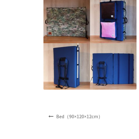
投
Bed（90×120×12cm）
稿
ナ
ビ