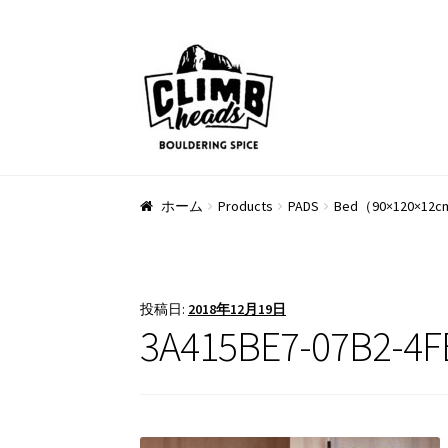
ナ
コ
ビ
ン
ゲ
テ
ー
ン
シ
ツ
ョ
へ
ン
ス
ホーム
Products
PADS
Bed（90×120×12
へ
キ
ス
ッ
キ
プ
ッ
投稿日:
2018年12月19日
プ
3A415BE7-07B2-4F