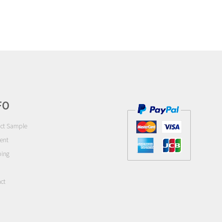
FO
ct Sample
ent
ping
ct