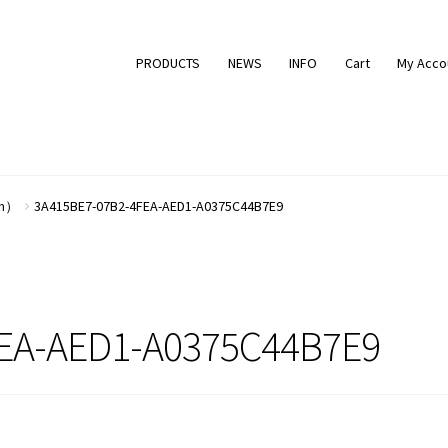
PRODUCTS
NEWS
INFO
Cart
My Acco
cm）
3A415BE7-07B2-4FEA-AED1-A0375C44B7E9
EA-AED1-A0375C44B7E9