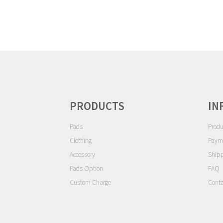
ゲ
ー
シ
ョ
ン
PRODUCTS
IN
Pads
Produ
Clothing
Paym
Accessory
Ship
Pads Option
FAQ
Custom Charge
Conta