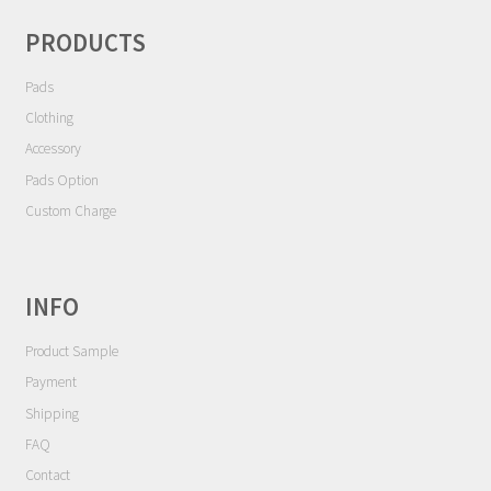
シ
Contact
ョ
PRODUCTS
ン
Cart
Pads
Clothing
My Account
Accessory
Pads Option
Custom Charge
INFO
Product Sample
Payment
Shipping
FAQ
Contact