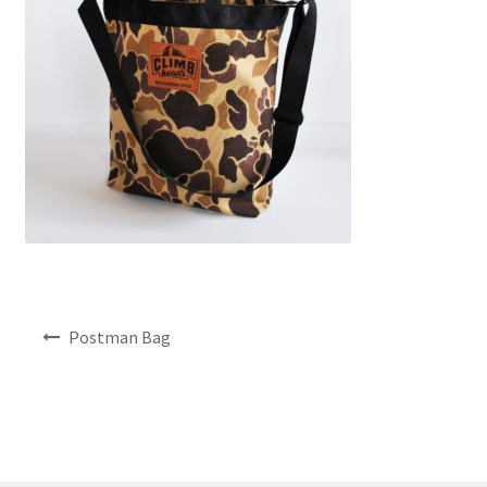
NEWS
INFO
Product Sample
Custom Order
Payment
Shipping
投
Postman Bag
稿
ナ
About us
ビ
ゲ
FAQ
ー