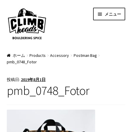
ナ
コ
メニュー
ビ
ン
ゲ
テ
ー
ン
シ
ツ
ョ
へ
PRODUCTS
ン
ス
ホーム
Products
Accessory
Postman Bag
pmb_0748_Fotor
へ
キ
Pads
ス
ッ
キ
プ
Apparel
投稿日:
2019年8月1日
ッ
pmb_0748_Fotor
プ
Bag & Accessory
Pad Option
Custom Charge