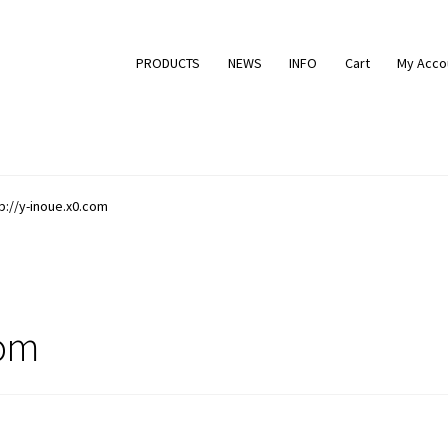
PRODUCTS
NEWS
INFO
Cart
My Acco
p://y-inoue.x0.com
com