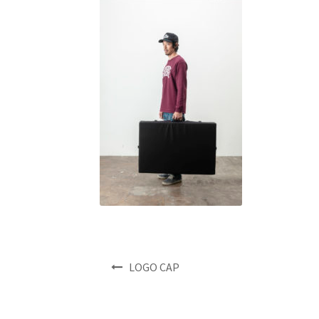
投
LOGO CAP
稿
ナ
ビ