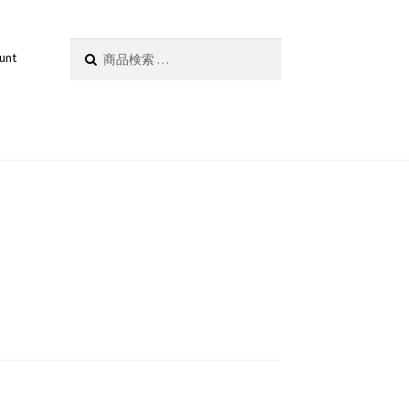
検
検索
unt
索
対
象: