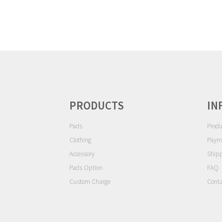
ゲ
ー
シ
ョ
ン
PRODUCTS
IN
Pads
Produ
Clothing
Paym
Accessory
Ship
Pads Option
FAQ
Custom Charge
Conta