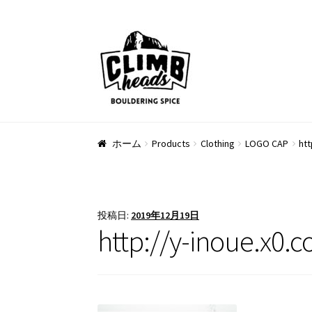
ナ
コ
ビ
ン
ゲ
テ
ー
ン
シ
ツ
ョ
へ
ン
ス
ホーム
Products
Clothing
LOGO CAP
htt
へ
キ
ス
ッ
キ
プ
ッ
投稿日:
2019年12月19日
プ
http://y-inoue.x0.