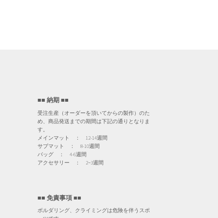
■■ 納期 ■■
受注生産（オーダーを頂いてからの製作）のた
め、商品発送までの期間は下記の通りとなりま
す。
メインマット ： 12-14週間
サブマット ： 8-10週間
バッグ ： 4-6週間
アクセサリー ： 2−3週間
■■ 免責事項 ■■
ボルダリング、クライミングは危険を伴うスポ