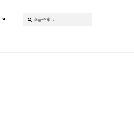
検
検索
unt
索
対
象: