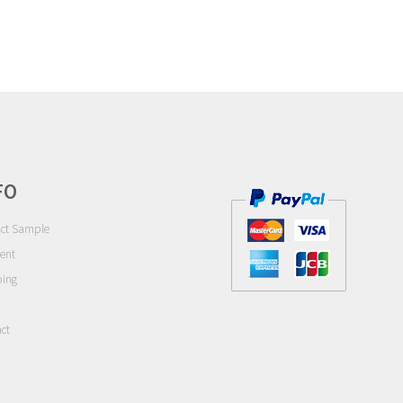
FO
ct Sample
ent
ping
ct