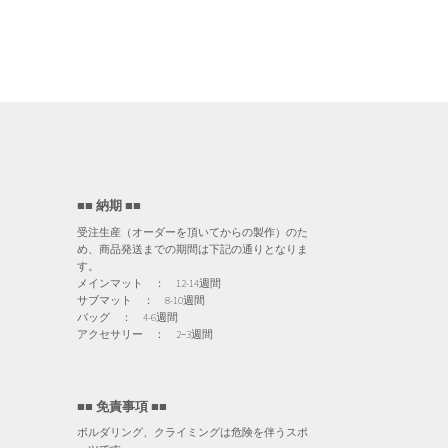
■■ 納期 ■■
受注生産（オーダーを頂いてからの製作）のた
め、商品発送までの期間は下記の通りとなりま
す。
メインマット ： 12-14週間
サブマット ： 8-10週間
バッグ ： 4-6週間
アクセサリー ： 2−3週間
■■ 免責事項 ■■
ボルダリング、クライミングは危険を伴うスポ