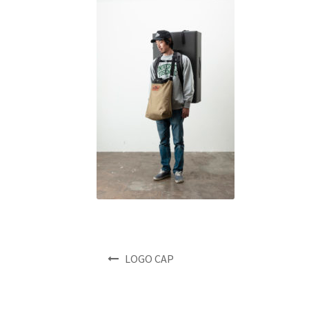
投
LOGO CAP
稿
ナ
ビ