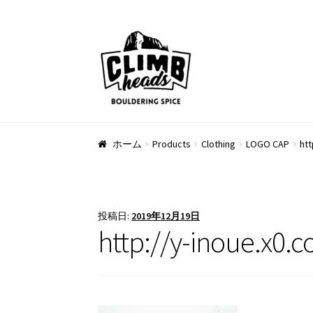
ナ
コ
ビ
ン
ゲ
テ
ー
ン
シ
ツ
ョ
へ
ン
ス
ホーム
Products
Clothing
LOGO CAP
htt
へ
キ
ス
ッ
キ
プ
ッ
投稿日:
2019年12月19日
プ
http://y-inoue.x0.