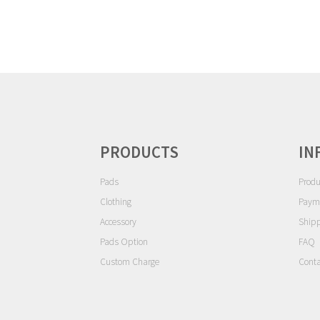
ゲ
ー
シ
ョ
ン
PRODUCTS
IN
Pads
Produ
Clothing
Paym
Accessory
Ship
Pads Option
FAQ
Custom Charge
Conta