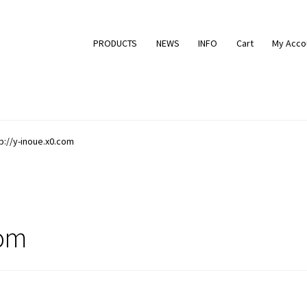
PRODUCTS
NEWS
INFO
Cart
My Acco
p://y-inoue.x0.com
com