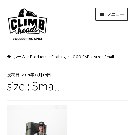
ナ
コ
メニュー
ビ
ン
ゲ
テ
ー
ン
シ
ツ
ョ
へ
PRODUCTS
ン
ス
ホーム
Products
Clothing
LOGO CAP
size : Small
へ
キ
Pads
ス
ッ
投稿日:
2019年12月19日
キ
プ
Apparel
size : Small
ッ
プ
Bag & Accessory
Pad Option
Custom Charge