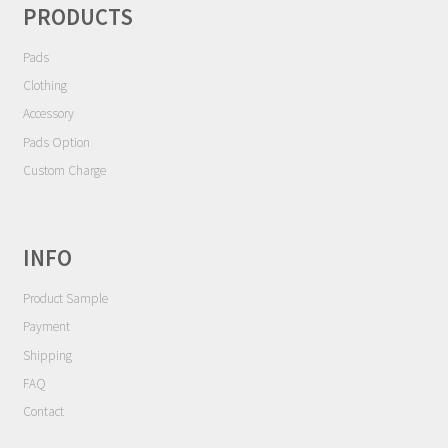
ョ
Contact
PRODUCTS
ン
Pads
Cart
Clothing
My Account
Accessory
Pads Option
Custom Charge
INFO
Product Sample
Payment
Shipping
FAQ
Contact