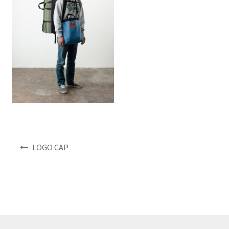
NEWS
INFO
Product Sample
Custom Order
Payment
投
LOGO CAP
Shipping
稿
ナ
About us
ビ
ゲ
ー
FAQ
シ