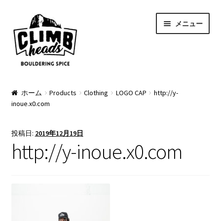
ナ
コ
メニュー
ビ
ン
ゲ
テ
ー
ン
シ
ツ
ョ
へ
PRODUCTS
ン
ス
ホーム
Products
Clothing
LOGO CAP
http://y-
inoue.x0.com
へ
キ
Pads
ス
ッ
キ
プ
Apparel
投稿日:
2019年12月19日
ッ
http://y-inoue.x0.com
プ
Bag & Accessory
Pad Option
Custom Charge