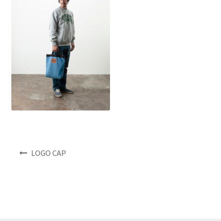
NEWS
INFO
Product Sample
Custom Order
Payment
Shipping
投
LOGO CAP
稿
ナ
About us
ビ
ゲ
FAQ
ー