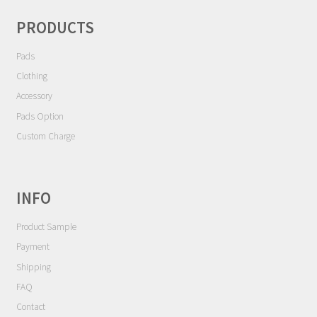
シ
Contact
ョ
PRODUCTS
ン
Cart
Pads
Clothing
My Account
Accessory
Pads Option
Custom Charge
INFO
Product Sample
Payment
Shipping
FAQ
Contact