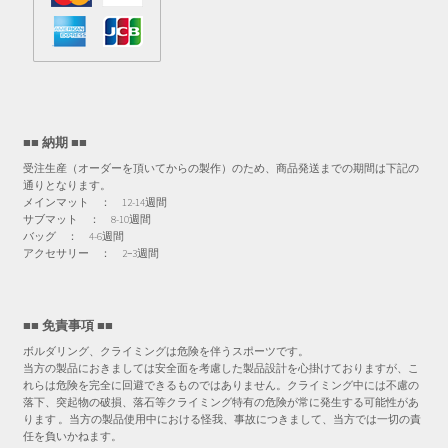
■■ 納期 ■■
受注生産（オーダーを頂いてからの製作）のため、商品発送までの期間は下記の
通りとなります。
メインマット ： 12-14週間
サブマット ： 8-10週間
バッグ ： 4-6週間
アクセサリー ： 2−3週間
■■ 免責事項 ■■
ボルダリング、クライミングは危険を伴うスポーツです。
当方の製品におきましては安全面を考慮した製品設計を心掛けておりますが、こ
れらは危険を完全に回避できるものではありません。クライミング中には不慮の
落下、突起物の破損、落石等クライミング特有の危険が常に発生する可能性があ
ります 。当方の製品使用中における怪我、事故につきまして、当方では一切の責
任を負いかねます。