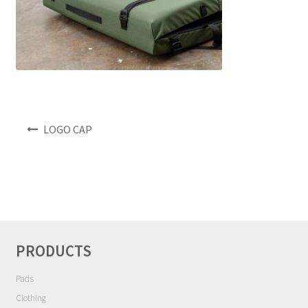
NEWS
INFO
Product Sample
投
LOGO CAP
Custom Order
稿
ナ
Payment
ビ
ゲ
Shipping
ー
シ
About us
ョ
PRODUCTS
ン
FAQ
Pads
Clothing