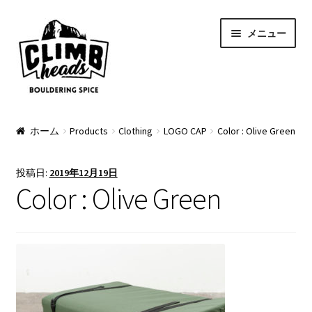
ナ
コ
メニュー
ビ
ン
ゲ
テ
ー
ン
シ
ツ
ョ
へ
PRODUCTS
ン
ス
ホーム
Products
Clothing
LOGO CAP
Color : Olive Green
へ
キ
Pads
ス
ッ
投稿日:
2019年12月19日
キ
プ
Apparel
Color : Olive Green
ッ
プ
Bag & Accessory
Pad Option
Custom Charge