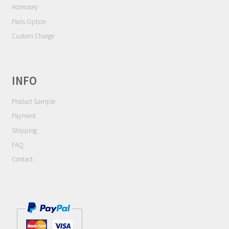
Contact
Accessory
Pads Option
Cart
Custom Charge
My Account
INFO
Product Sample
Payment
Shipping
FAQ
Contact