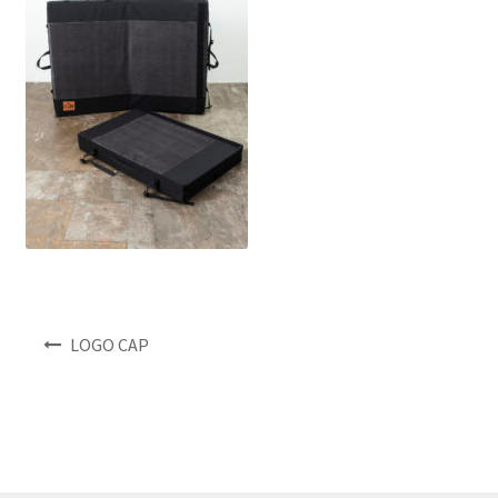
NEWS
INFO
Product Sample
Custom Order
Payment
Shipping
投
LOGO CAP
稿
ナ
About us
ビ
ゲ
FAQ
ー