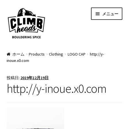
ナ
コ
メニュー
ビ
ン
ゲ
テ
ー
ン
シ
ツ
ョ
へ
PRODUCTS
ン
ス
ホーム
Products
Clothing
LOGO CAP
http://y-
inoue.x0.com
へ
キ
Pads
ス
ッ
キ
プ
Apparel
投稿日:
2019年12月19日
ッ
http://y-inoue.x0.com
プ
Bag & Accessory
Pad Option
Custom Charge