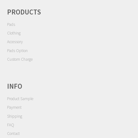
シ
Contact
ョ
PRODUCTS
ン
Cart
Pads
Clothing
My Account
Accessory
Pads Option
Custom Charge
INFO
Product Sample
Payment
Shipping
FAQ
Contact