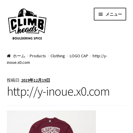
ナ
コ
メニュー
ビ
ン
ゲ
テ
ー
ン
シ
ツ
ョ
へ
PRODUCTS
ン
ス
ホーム
Products
Clothing
LOGO CAP
http://y-
inoue.x0.com
へ
キ
Pads
ス
ッ
キ
プ
Apparel
投稿日:
2019年12月19日
ッ
http://y-inoue.x0.com
プ
Bag & Accessory
Pad Option
Custom Charge