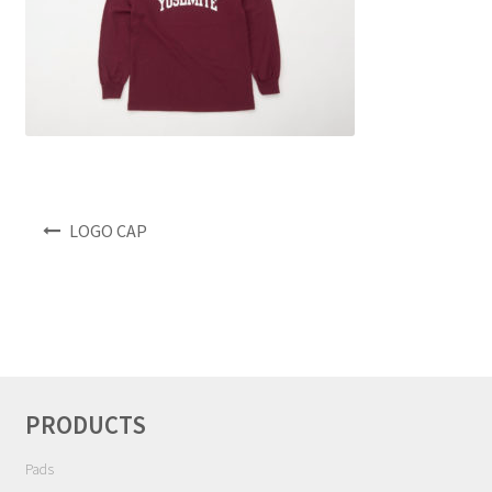
NEWS
INFO
Product Sample
Custom Order
投
LOGO CAP
稿
Payment
ナ
ビ
Shipping
ゲ
ー
シ
About us
ョ
PRODUCTS
ン
FAQ
Pads