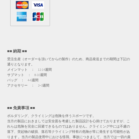
■■ 納期 ■■
受注生産（オーダーを頂いてからの製作）のため、商品発送までの期間は下記の
通りとなります。
メインマット ： 12-14週間
サブマット ： 8-10週間
バッグ ： 4-6週間
アクセサリー ： 2−3週間
■■ 免責事項 ■■
ボルダリング、クライミングは危険を伴うスポーツです。
当方の製品におきましては安全面を考慮した製品設計を心掛けておりますが、こ
れらは危険を完全に回避できるものではありません。クライミング中には不慮の
落下、突起物の破損、落石等クライミング特有の危険が常に発生する可能性があ
ります 。当方の製品使用中における怪我、事故につきまして、当方では一切の責