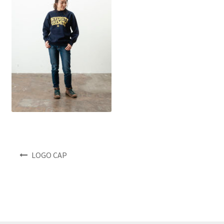
NEWS
INFO
Product Sample
Custom Order
Payment
Shipping
投
LOGO CAP
稿
ナ
About us
ビ
ゲ
FAQ
ー