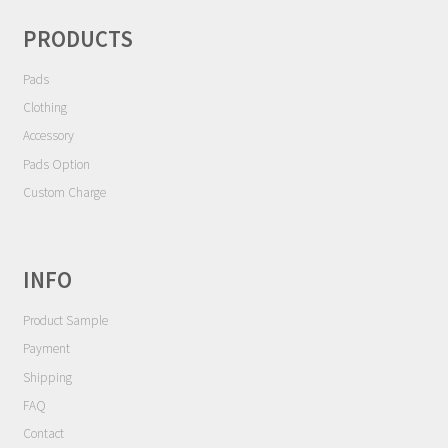
シ
Contact
ョ
PRODUCTS
ン
Cart
Pads
Clothing
My Account
Accessory
Pads Option
Custom Charge
INFO
Product Sample
Payment
Shipping
FAQ
Contact