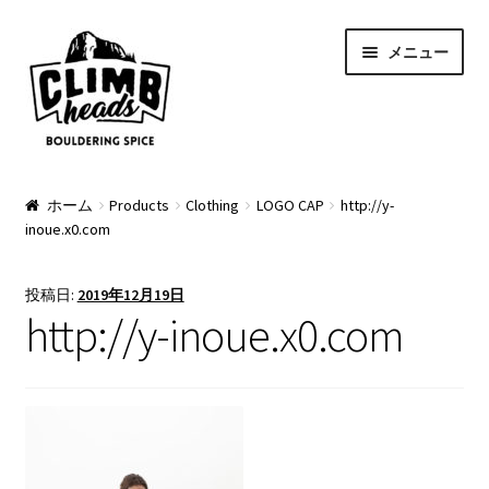
ナ
コ
メニュー
ビ
ン
ゲ
テ
ー
ン
シ
ツ
ョ
へ
PRODUCTS
ン
ス
ホーム
Products
Clothing
LOGO CAP
http://y-
inoue.x0.com
へ
キ
Pads
ス
ッ
キ
プ
Apparel
投稿日:
2019年12月19日
ッ
http://y-inoue.x0.com
プ
Bag & Accessory
Pad Option
Custom Charge