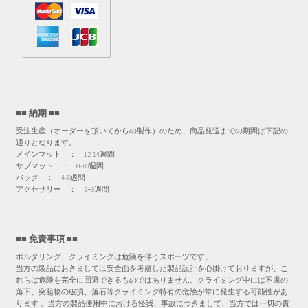
■■ 納期 ■■
受注生産（オーダーを頂いてからの製作）のため、商品発送までの期間は下記の
通りとなります。
メインマット ： 12-14週間
サブマット ： 8-10週間
バッグ ： 4-6週間
アクセサリー ： 2−3週間
■■ 免責事項 ■■
ボルダリング、クライミングは危険を伴うスポーツです。
当方の製品におきましては安全面を考慮した製品設計を心掛けておりますが、こ
れらは危険を完全に回避できるものではありません。クライミング中には不慮の
落下、突起物の破損、落石等クライミング特有の危険が常に発生する可能性があ
ります 。当方の製品使用中における怪我、事故につきまして、当方では一切の責