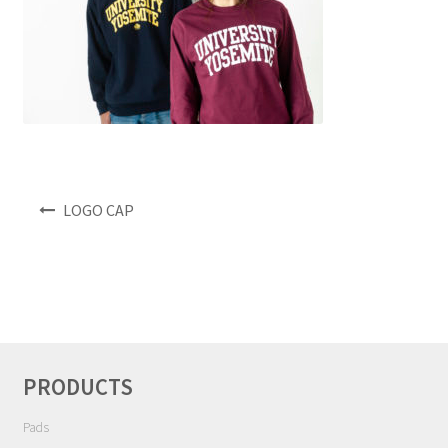
NEWS
INFO
Product Sample
Custom Order
投
LOGO CAP
稿
Payment
ナ
ビ
Shipping
ゲ
ー
シ
About us
ョ
PRODUCTS
ン
FAQ
Pads