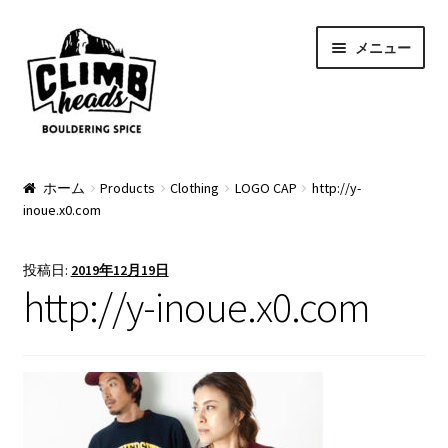
ナ
コ
メニュー
ビ
ン
ゲ
テ
ー
ン
シ
ツ
ョ
へ
PRODUCTS
ン
ス
ホーム
Products
Clothing
LOGO CAP
http://y-
inoue.x0.com
へ
キ
Pads
ス
ッ
キ
プ
Apparel
投稿日:
2019年12月19日
ッ
http://y-inoue.x0.com
プ
Bag & Accessory
Pad Option
Custom Charge