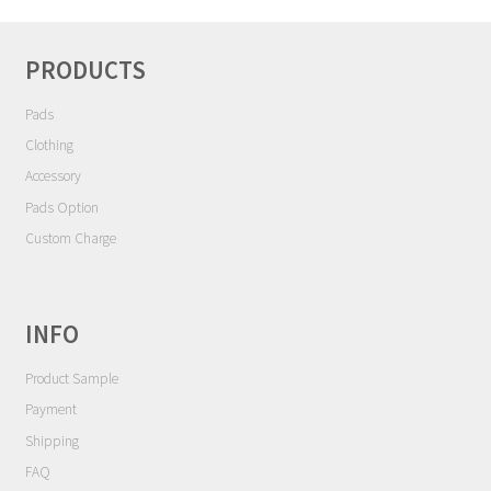
シ
Contact
ョ
ン
PRODUCTS
Cart
Pads
My Account
Clothing
Accessory
Pads Option
Custom Charge
INFO
Product Sample
Payment
Shipping
FAQ