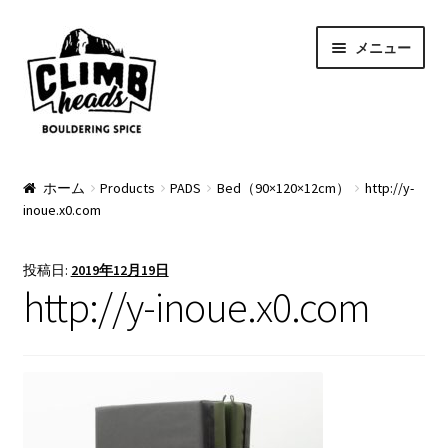
ナ
コ
メニュー
ビ
ン
ゲ
テ
ー
ン
シ
ツ
ョ
へ
PRODUCTS
ン
ス
ホーム
Products
PADS
Bed（90×120×12cm）
http://y-
inoue.x0.com
へ
キ
Pads
ス
ッ
キ
プ
Apparel
投稿日:
2019年12月19日
ッ
http://y-inoue.x0.com
プ
Bag & Accessory
Pad Option
Custom Charge