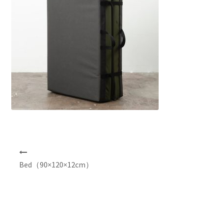
NEWS
INFO
Product Sample
Custom Order
Payment
Shipping
投
稿
Bed（90×120×12cm）
ナ
About us
ビ
ゲ
FAQ
ー