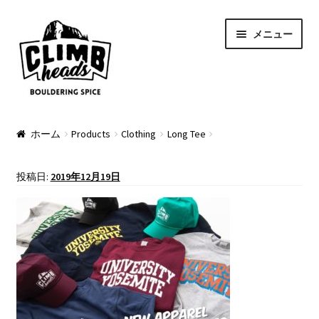
ナ
コ
メニュー
ビ
ン
ゲ
テ
ー
ン
シ
ツ
ョ
へ
PRODUCTS
ン
ス
ホーム
Products
Clothing
Long Tee
へ
キ
Pads
ス
ッ
投稿日:
2019年12月19日
キ
プ
Apparel
ッ
プ
Bag & Accessory
Pad Option
Custom Charge