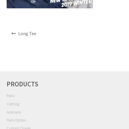
NEWS
INFO
投
Long Tee
稿
Product Sample
ナ
ビ
Custom Order
ゲ
ー
Payment
シ
ョ
PRODUCTS
Shipping
ン
Pads
About us
Clothing
Accessory
FAQ
Pads Option
Custom Charge