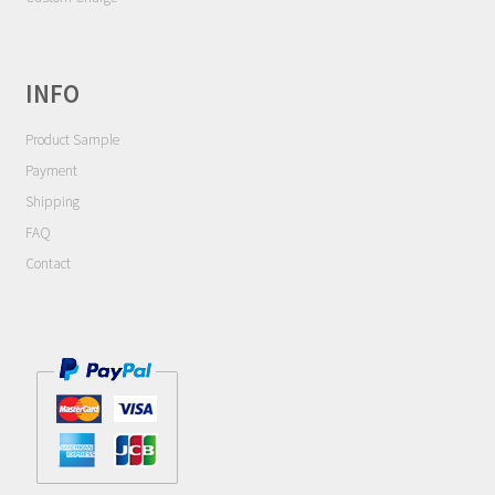
Contact
Cart
INFO
My Account
Product Sample
Payment
Shipping
FAQ
Contact