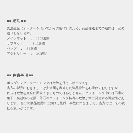
■■ 納期 ■■
受注生産（オーダーを頂いてからの製作）のため、商品発送までの期間は下記の
通りとなります。
メインマット ： 12-14週間
サブマット ： 8-10週間
バッグ ： 4-6週間
アクセサリー ： 2−3週間
■■ 免責事項 ■■
ボルダリング、クライミングは危険を伴うスポーツです。
当方の製品におきましては安全面を考慮した製品設計を心掛けておりますが、こ
れらは危険を完全に回避できるものではありません。クライミング中には不慮の
落下、突起物の破損、落石等クライミング特有の危険が常に発生する可能性があ
ります 。当方の製品使用中における怪我、事故につきまして、当方では一切の責
任を負いかねます。