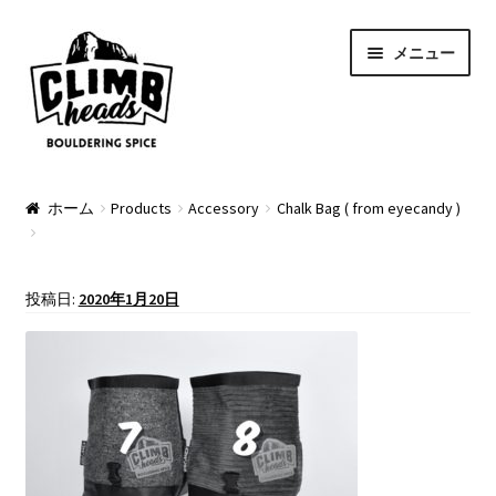
ナ
コ
メニュー
ビ
ン
ゲ
テ
ー
ン
シ
ツ
ョ
へ
PRODUCTS
ン
ス
ホーム
Products
Accessory
Chalk Bag ( from eyecandy )
へ
キ
Pads
ス
ッ
キ
プ
Apparel
投稿日:
2020年1月20日
ッ
プ
Bag & Accessory
Pad Option
Custom Charge