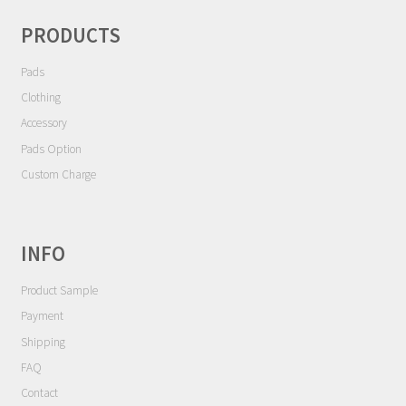
ョ
Contact
ン
PRODUCTS
Cart
Pads
Clothing
My Account
Accessory
Pads Option
Custom Charge
INFO
Product Sample
Payment
Shipping
FAQ
Contact