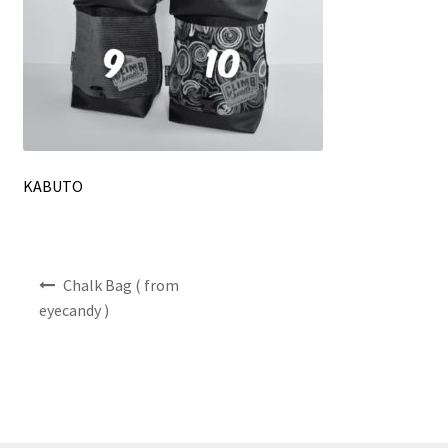
NEWS
INFO
Product Sample
KABUTO
Custom Order
Payment
投
Chalk Bag ( from
Shipping
稿
eyecandy )
ナ
ビ
About us
ゲ
ー
FAQ
シ