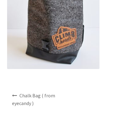
NEWS
INFO
Product Sample
Custom Order
Payment
Shipping
投
Chalk Bag ( from
稿
eyecandy )
ナ
About us
ビ
ゲ
FAQ
ー