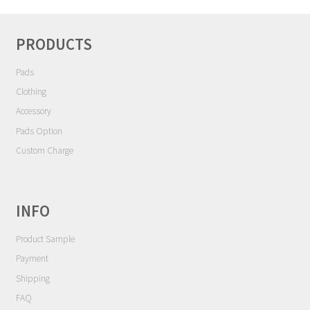
シ
Contact
ョ
ン
PRODUCTS
Cart
Pads
My Account
Clothing
Accessory
Pads Option
Custom Charge
INFO
Product Sample
Payment
Shipping
FAQ