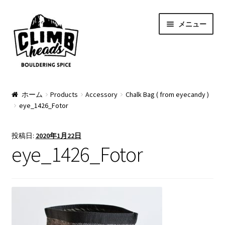
ナ
コ
メニュー
ビ
ン
ゲ
テ
ー
ン
シ
ツ
ョ
へ
PRODUCTS
ン
ス
ホーム
Products
Accessory
Chalk Bag ( from eyecandy )
eye_1426_Fotor
へ
キ
Pads
ス
ッ
キ
プ
Apparel
投稿日:
2020年1月22日
ッ
eye_1426_Fotor
プ
Bag & Accessory
Pad Option
Custom Charge