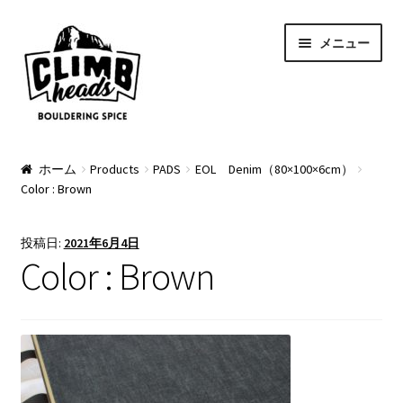
ナ
コ
メニュー
ビ
ン
ゲ
テ
ー
ン
シ
ツ
ョ
へ
PRODUCTS
ン
ス
ホーム
Products
PADS
EOL Denim（80×100×6cm）
Color : Brown
へ
キ
Pads
ス
ッ
キ
プ
Apparel
投稿日:
2021年6月4日
ッ
Color : Brown
プ
Bag & Accessory
Pad Option
Custom Charge