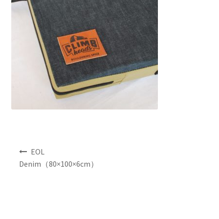
NEWS
INFO
Product Sample
Custom Order
Payment
Shipping
投
EOL
稿
Denim（80×100×6cm）
ナ
About us
ビ
ゲ
FAQ
ー