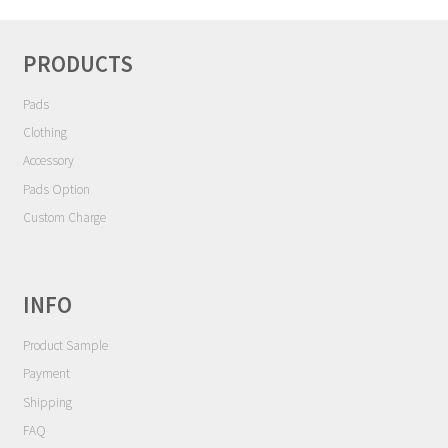
シ
Contact
ョ
ン
PRODUCTS
Cart
Pads
My Account
Clothing
Accessory
Pads Option
Custom Charge
INFO
Product Sample
Payment
Shipping
FAQ