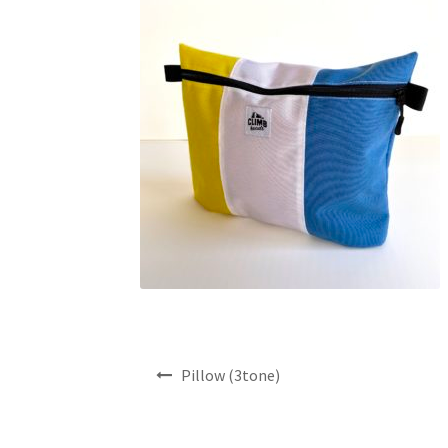
投
Pillow (3tone)
稿
ナ
ビ