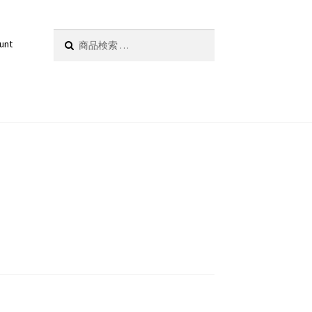
検
検索
unt
索
対
象: