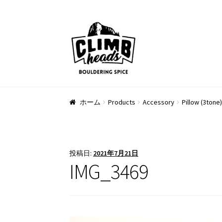
ナ
コ
ビ
ン
ゲ
テ
ー
ン
シ
ツ
ョ
へ
ン
ス
ホーム
Products
Accessory
Pillow (3tone)
へ
キ
ス
ッ
キ
プ
ッ
投稿日:
2021年7月21日
プ
IMG_3469