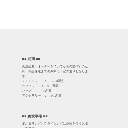
■■ 納期 ■■
受注生産（オーダーを頂いてからの製作）のた
め、商品発送までの期間は下記の通りとなりま
す。
メインマット ： 12-14週間
サブマット ： 8-10週間
バッグ ： 4-6週間
アクセサリー ： 2−3週間
■■ 免責事項 ■■
ボルダリング、クライミングは危険を伴うスポ