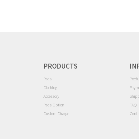
ゲ
ー
シ
ョ
ン
PRODUCTS
IN
Pads
Produ
Clothing
Paym
Accessory
Ship
Pads Option
FAQ
Custom Charge
Conta