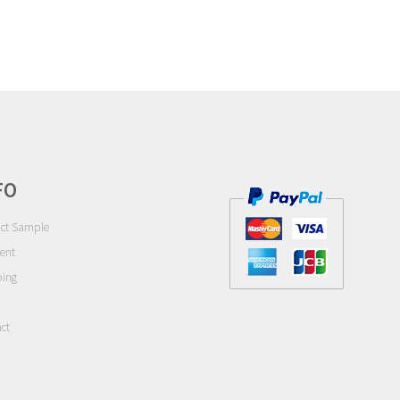
FO
ct Sample
ent
ping
ct