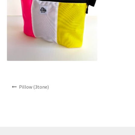
NEWS
INFO
Product Sample
Custom Order
Payment
投
Pillow (3tone)
Shipping
稿
ナ
About us
ビ
ゲ
ー
FAQ
シ