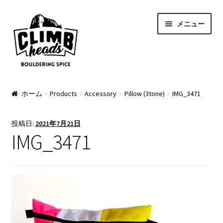
ナ
コ
メニュー
ビ
ン
ゲ
テ
ー
ン
シ
ツ
ョ
へ
PRODUCTS
ン
ス
ホーム
Products
Accessory
Pillow (3tone)
IMG_3471
へ
キ
Pads
ス
ッ
投稿日:
2021年7月21日
キ
プ
Apparel
IMG_3471
ッ
プ
Bag & Accessory
Pad Option
Custom Charge