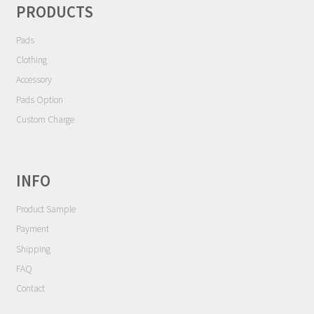
ョ
Contact
PRODUCTS
ン
Pads
Cart
Clothing
My Account
Accessory
Pads Option
Custom Charge
INFO
Product Sample
Payment
Shipping
FAQ
Contact