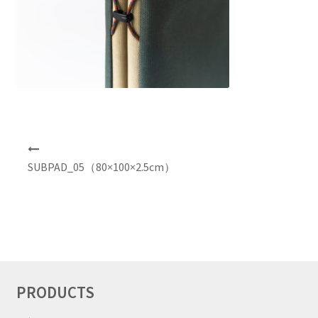
NEWS
INFO
Product Sample
Custom Order
投
稿
SUBPAD_05（80×100×2.5cm）
Payment
ナ
ビ
Shipping
ゲ
ー
シ
About us
ョ
ン
FAQ
PRODUCTS