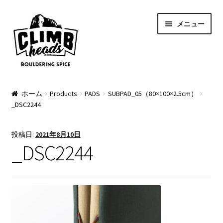
ナ
コ
メニュー
ビ
ン
ゲ
テ
ー
ン
シ
ツ
ョ
へ
PRODUCTS
ン
ス
ホーム
Products
PADS
SUBPAD_05（80×100×2.5cm）
_DSC2244
へ
キ
Pads
ス
ッ
キ
プ
Apparel
投稿日:
2021年8月10日
ッ
_DSC2244
プ
Bag & Accessory
Pad Option
Custom Charge