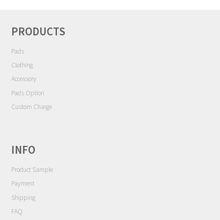
シ
Contact
ョ
ン
PRODUCTS
Cart
Pads
My Account
Clothing
Accessory
Pads Option
Custom Charge
INFO
Product Sample
Payment
Shipping
FAQ