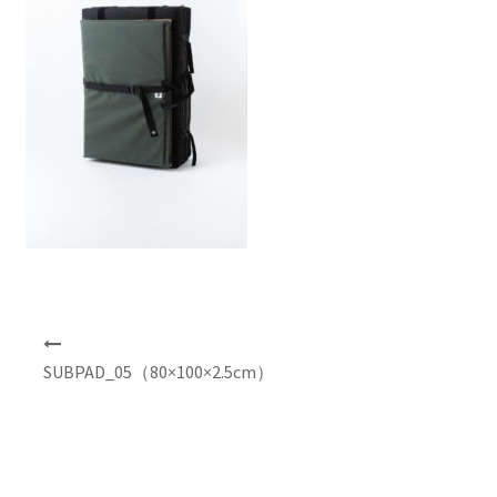
NEWS
INFO
Product Sample
Custom Order
Payment
Shipping
投
稿
SUBPAD_05（80×100×2.5cm）
ナ
About us
ビ
ゲ
FAQ
ー