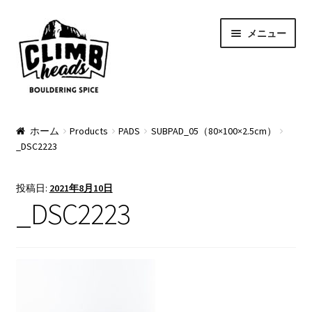
ナ
コ
メニュー
ビ
ン
ゲ
テ
ー
ン
シ
ツ
ョ
へ
PRODUCTS
ン
ス
ホーム
Products
PADS
SUBPAD_05（80×100×2.5cm）
_DSC2223
へ
キ
Pads
ス
ッ
キ
プ
Apparel
投稿日:
2021年8月10日
ッ
_DSC2223
プ
Bag & Accessory
Pad Option
Custom Charge