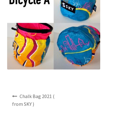
NEWS
INFO
Product Sample
Custom Order
Payment
Shipping
投
Chalk Bag 2021 (
稿
from SKY )
ナ
About us
ビ
ゲ
FAQ
ー