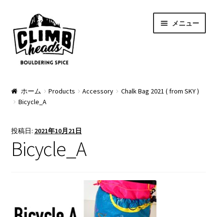
ナ
コ
メニュー
ビ
ン
ゲ
テ
ー
ン
シ
ツ
ョ
へ
PRODUCTS
ン
ス
ホーム
Products
Accessory
Chalk Bag 2021 ( from SKY )
Bicycle_A
へ
キ
Pads
ス
ッ
キ
プ
Apparel
投稿日:
2021年10月21日
ッ
Bicycle_A
プ
Bag & Accessory
Pad Option
Custom Charge