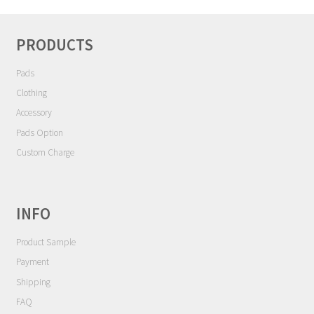
シ
Contact
ョ
ン
PRODUCTS
Cart
Pads
My Account
Clothing
Accessory
Pads Option
Custom Charge
INFO
Product Sample
Payment
Shipping
FAQ