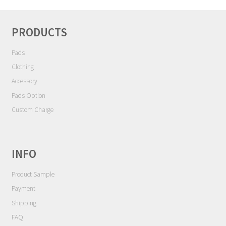
シ
Contact
ョ
ン
PRODUCTS
Cart
Pads
My Account
Clothing
Accessory
Pads Option
Custom Charge
INFO
Product Sample
Payment
Shipping
FAQ