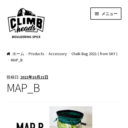
ナ
コ
メニュー
ビ
ン
ゲ
テ
ー
ン
シ
ツ
ョ
へ
PRODUCTS
ン
ス
ホーム
Products
Accessory
Chalk Bag 2021 ( from SKY )
MAP_B
へ
キ
Pads
ス
ッ
キ
プ
Apparel
投稿日:
2021年10月21日
ッ
MAP_B
プ
Bag & Accessory
Pad Option
Custom Charge