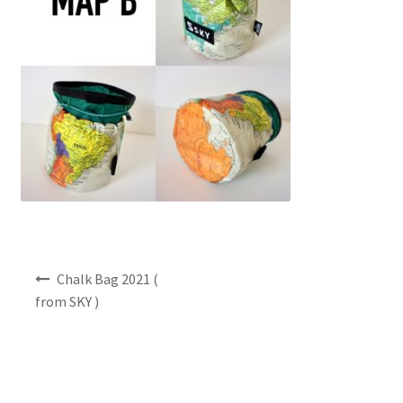
NEWS
INFO
Product Sample
Custom Order
Payment
Shipping
投
Chalk Bag 2021 (
稿
from SKY )
ナ
About us
ビ
ゲ
FAQ
ー