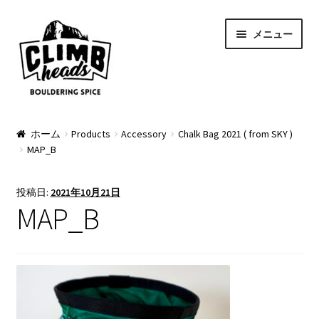
ナ
コ
メニュー
ビ
ン
ゲ
テ
ー
ン
シ
ツ
ョ
へ
PRODUCTS
ン
ス
ホーム
Products
Accessory
Chalk Bag 2021 ( from SKY )
MAP_B
へ
キ
Pads
ス
ッ
キ
プ
Apparel
投稿日:
2021年10月21日
ッ
MAP_B
プ
Bag & Accessory
Pad Option
Custom Charge