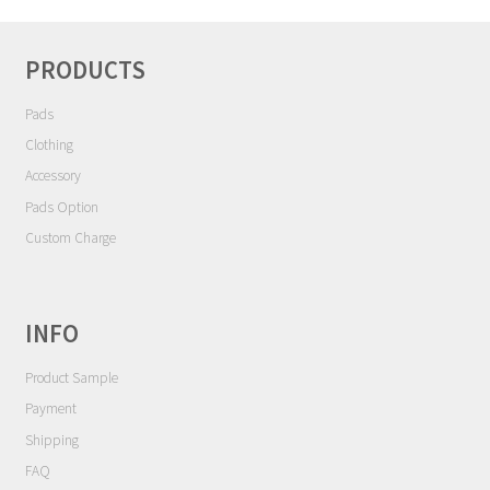
シ
Contact
ョ
ン
PRODUCTS
Cart
Pads
My Account
Clothing
Accessory
Pads Option
Custom Charge
INFO
Product Sample
Payment
Shipping
FAQ