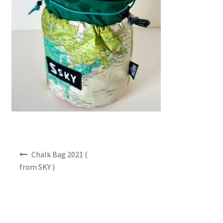
NEWS
INFO
Product Sample
Custom Order
Payment
Shipping
投
Chalk Bag 2021 (
稿
from SKY )
ナ
About us
ビ
ゲ
FAQ
ー