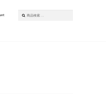
検
検索
unt
索
対
象: