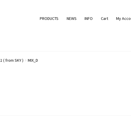
PRODUCTS
NEWS
INFO
Cart
My Acco
1 ( from SKY )
MIX_D