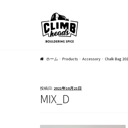
ナ
コ
ビ
ン
ゲ
テ
ー
ン
シ
ツ
ョ
へ
ン
ス
ホーム
Products
Accessory
Chalk Bag 202
へ
キ
ス
ッ
キ
プ
ッ
投稿日:
2021年10月21日
プ
MIX_D