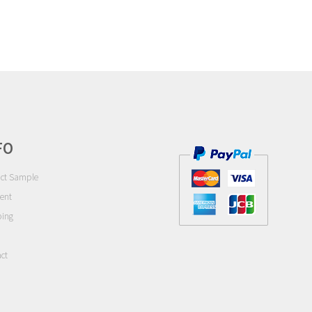
FO
ct Sample
ent
ping
ct