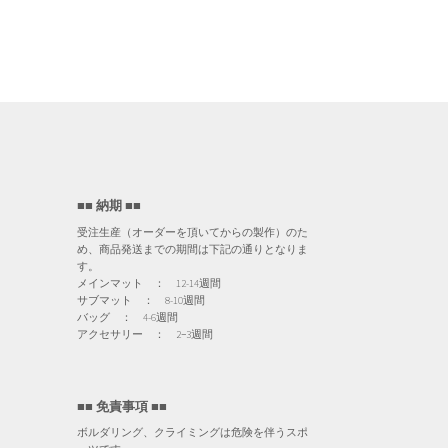
■■ 納期 ■■
受注生産（オーダーを頂いてからの製作）のた
め、商品発送までの期間は下記の通りとなりま
す。
メインマット ： 12-14週間
サブマット ： 8-10週間
バッグ ： 4-6週間
アクセサリー ： 2−3週間
■■ 免責事項 ■■
ボルダリング、クライミングは危険を伴うスポ