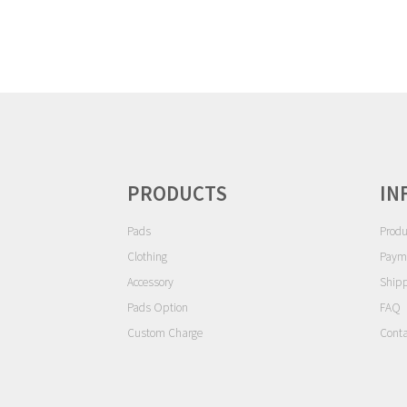
ゲ
ー
シ
ョ
ン
PRODUCTS
IN
Pads
Produ
Clothing
Paym
Accessory
Ship
Pads Option
FAQ
Custom Charge
Conta