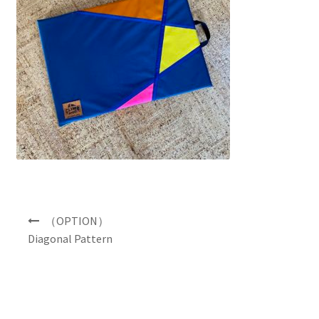
NEWS
INFO
Product Sample
Custom Order
Payment
Shipping
投
（OPTION）
稿
Diagonal Pattern
ナ
About us
ビ
ゲ
FAQ
ー