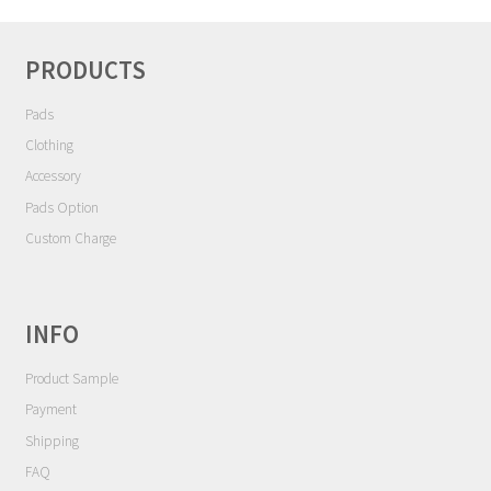
シ
Contact
ョ
ン
PRODUCTS
Cart
Pads
My Account
Clothing
Accessory
Pads Option
Custom Charge
INFO
Product Sample
Payment
Shipping
FAQ