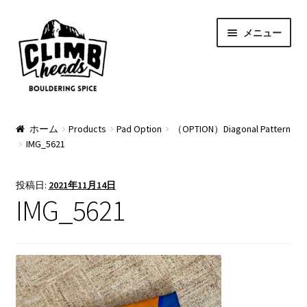
ナ
コ
メニュー
ビ
ン
ゲ
テ
ー
ン
シ
ツ
ョ
へ
PRODUCTS
ン
ス
ホーム
Products
Pad Option
（OPTION）Diagonal Pattern
IMG_5621
へ
キ
Pads
ス
ッ
キ
プ
Apparel
投稿日:
2021年11月14日
ッ
IMG_5621
プ
Bag & Accessory
Pad Option
Custom Charge