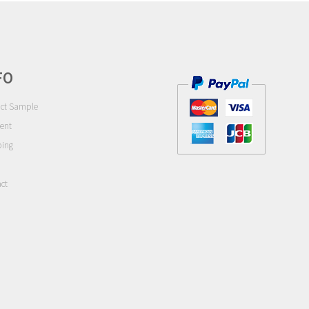
FO
ct Sample
ent
ping
ct