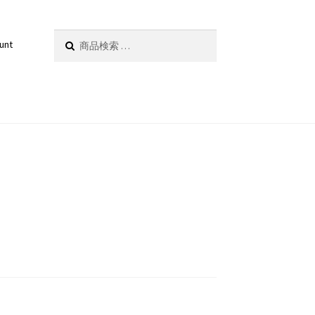
検
検索
unt
索
対
象: