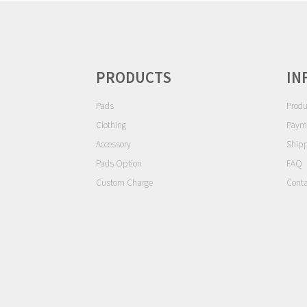
ン
PRODUCTS
IN
Pads
Produ
Clothing
Paym
Accessory
Ship
Pads Option
FAQ
Custom Charge
Conta