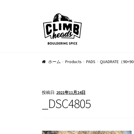
ナ
コ
ビ
ン
ゲ
テ
ー
ン
シ
ツ
ョ
へ
ン
ス
ホーム
Products
PADS
QUADRATE（90×9
へ
キ
ス
ッ
キ
プ
ッ
投稿日:
2021年11月24日
プ
_DSC4805