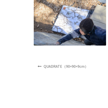
投
QUADRATE（90×90×9cm）
稿
ナ
ビ
ゲ
ー
シ
ョ