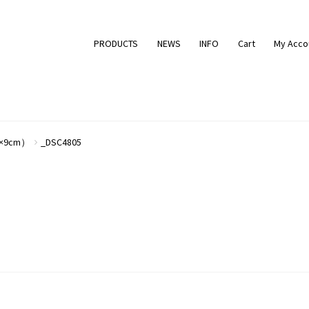
PRODUCTS
NEWS
INFO
Cart
My Acco
0×9cm）
_DSC4805