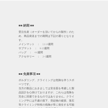
■■ 納期 ■■
受注生産（オーダーを頂いてからの製作）のた
め、商品発送までの期間は下記の通りとなりま
す。
メインマット ： 12-14週間
サブマット ： 8-10週間
バッグ ： 4-6週間
アクセサリー ： 2−3週間
■■ 免責事項 ■■
ボルダリング、クライミングは危険を伴うスポ
ーツです。
当方の製品におきましては安全面を考慮した製
品設計を心掛けておりますが、これらは危険を
完全に回避できるものではありません。クライ
ミング中には不慮の落下、突起物の破損、落石
等クライミング特有の危険が常に発生する可能