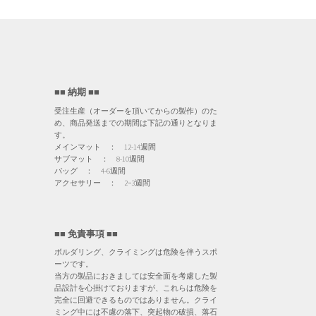
■■ 納期 ■■
受注生産（オーダーを頂いてからの製作）のた
め、商品発送までの期間は下記の通りとなりま
す。
メインマット ： 12-14週間
サブマット ： 8-10週間
バッグ ： 4-6週間
アクセサリー ： 2−3週間
■■ 免責事項 ■■
ボルダリング、クライミングは危険を伴うスポ
ーツです。
当方の製品におきましては安全面を考慮した製
品設計を心掛けておりますが、これらは危険を
完全に回避できるものではありません。クライ
ミング中には不慮の落下、突起物の破損、落石