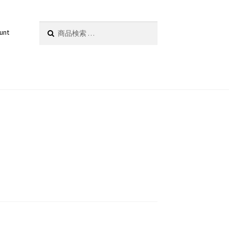
検
検索
unt
索
対
象: