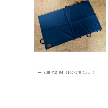
投
SUBPAD_04 （100×170×1.5cm）
稿
ナ
ビ
ゲ
ー
シ