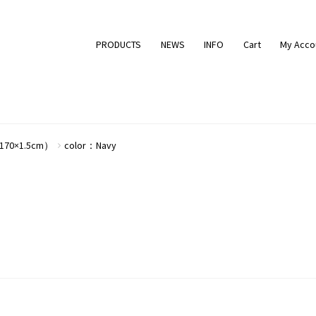
PRODUCTS
NEWS
INFO
Cart
My Acco
170×1.5cm）
color：Navy