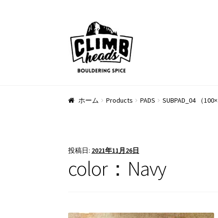
ナ
コ
ビ
ン
ゲ
テ
ー
ン
シ
ツ
ョ
へ
ン
ス
ホーム
Products
PADS
SUBPAD_04 （100×
へ
キ
ス
ッ
キ
プ
ッ
投稿日:
2021年11月26日
プ
color：Navy