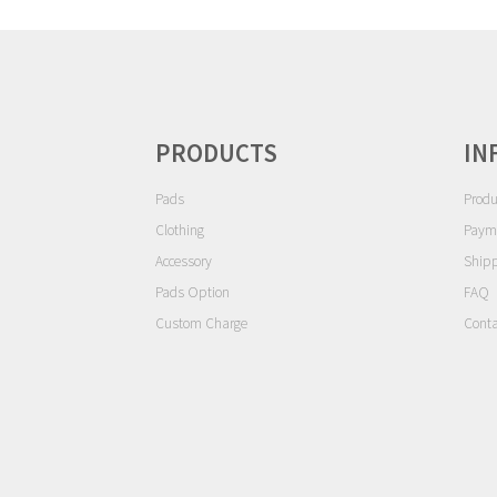
ョ
ン
PRODUCTS
IN
Pads
Produ
Clothing
Paym
Accessory
Ship
Pads Option
FAQ
Custom Charge
Conta