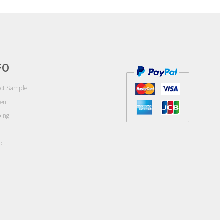
FO
ct Sample
ent
ping
ct