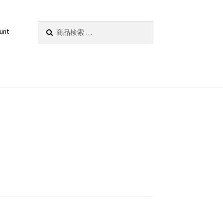
検
検索
unt
索
対
象: