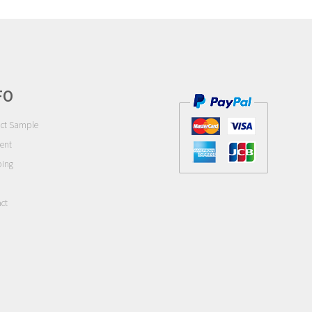
FO
ct Sample
ent
ping
ct