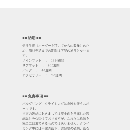
■■ 納期 ■■
受注生産（オーダーを頂いてからの製作）のた
め、商品発送までの期間は下記の通りとなりま
す。
メインマット ： 12-14週間
サブマット ： 8-10週間
バッグ ： 4-6週間
アクセサリー ： 2−3週間
■■ 免責事項 ■■
ボルダリング、クライミングは危険を伴うスポ
ーツです。
当方の製品におきましては安全面を考慮した製
品設計を心掛けておりますが、これらは危険を
完全に回避できるものではありません。クライ
ミング中には不慮の落下、突起物の破損、落石