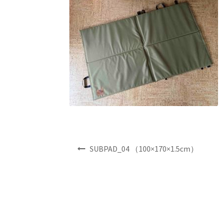
投
SUBPAD_04 （100×170×1.5cm）
稿
ナ
ビ
ゲ
ー
シ