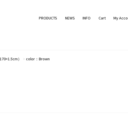
PRODUCTS
NEWS
INFO
Cart
My Acco
170×1.5cm）
color：Brown