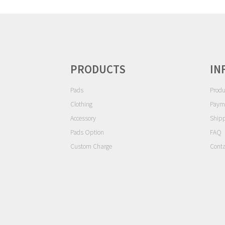
ョ
ン
PRODUCTS
IN
Pads
Produ
Clothing
Paym
Accessory
Ship
Pads Option
FAQ
Custom Charge
Conta