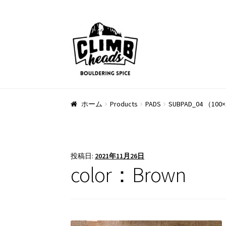
ナ
コ
ビ
ン
ゲ
テ
ー
ン
シ
ツ
ョ
へ
ン
ス
ホーム
Products
PADS
SUBPAD_04 （100×
へ
キ
ス
ッ
キ
プ
ッ
投稿日:
2021年11月26日
プ
color：Brown