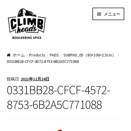
ナ
コ
メニュー
ビ
ン
ゲ
テ
ー
ン
シ
ツ
ョ
へ
PRODUCTS
ン
ス
ホーム
Products
PADS
SUBPAD_05（80×100×2.5cm）
0331BB28-CFCF-4572-8753-6B2A5C771088
へ
キ
Pads
ス
ッ
キ
プ
Apparel
投稿日:
2021年12月24日
ッ
0331BB28-CFCF-4572-
プ
Bag & Accessory
8753-6B2A5C771088
Pad Option
Custom Charge