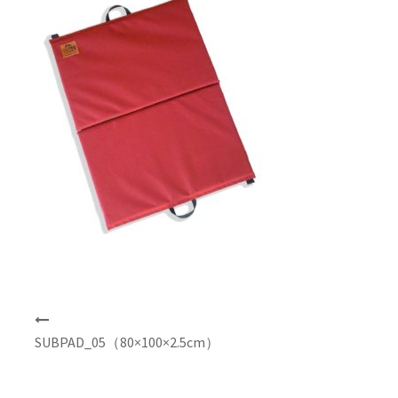
NEWS
INFO
Product Sample
Custom Order
Payment
Shipping
投
About us
稿
SUBPAD_05（80×100×2.5cm）
ナ
FAQ
ビ