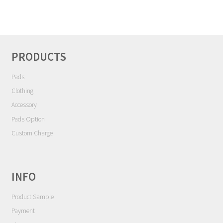
ゲ
Contact
ー
シ
Cart
ョ
ン
PRODUCTS
My Account
Pads
Clothing
Accessory
Pads Option
Custom Charge
INFO
Product Sample
Payment