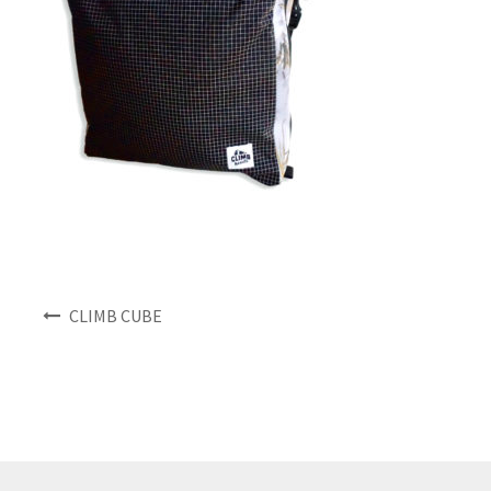
NEWS
INFO
Product Sample
Custom Order
Payment
投
CLIMB CUBE
Shipping
稿
ナ
About us
ビ
ゲ
ー
FAQ
シ