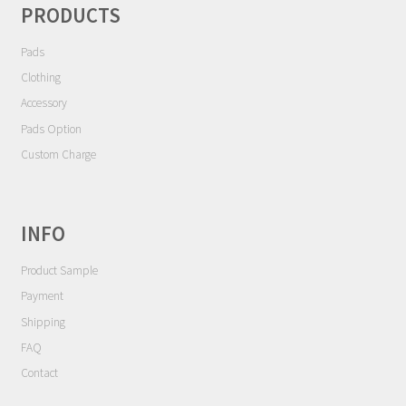
ョ
Contact
PRODUCTS
ン
Pads
Cart
Clothing
My Account
Accessory
Pads Option
Custom Charge
INFO
Product Sample
Payment
Shipping
FAQ
Contact