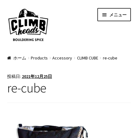
ナ
コ
メニュー
ビ
ン
ゲ
テ
ー
ン
シ
ツ
ョ
へ
PRODUCTS
ン
ス
ホーム
Products
Accessory
CLIMB CUBE
re-cube
へ
キ
Pads
ス
ッ
投稿日:
2021年12月25日
キ
プ
Apparel
re-cube
ッ
プ
Bag & Accessory
Pad Option
Custom Charge