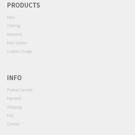
ョ
Contact
PRODUCTS
ン
Pads
Cart
Clothing
My Account
Accessory
Pads Option
Custom Charge
INFO
Product Sample
Payment
Shipping
FAQ
Contact