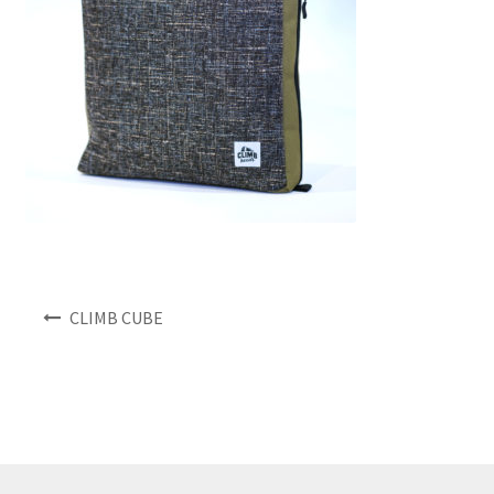
NEWS
INFO
Product Sample
Custom Order
Payment
投
CLIMB CUBE
Shipping
稿
ナ
About us
ビ
ゲ
ー
FAQ
シ