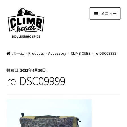
ナ
コ
メニュー
ビ
ン
ゲ
テ
ー
ン
シ
ツ
ョ
へ
PRODUCTS
ン
ス
ホーム
Products
Accessory
CLIMB CUBE
re-DSC09999
へ
キ
Pads
ス
ッ
投稿日:
2022年4月30日
キ
プ
Apparel
re-DSC09999
ッ
プ
Bag & Accessory
Pad Option
Custom Charge