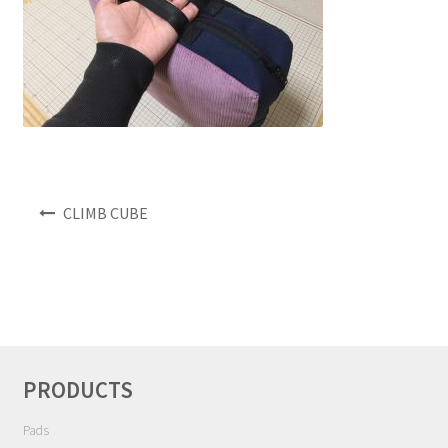
NEWS
INFO
Product Sample
Custom Order
投
CLIMB CUBE
稿
Payment
ナ
ビ
Shipping
ゲ
ー
About us
シ
ョ
PRODUCTS
ン
FAQ
Pads