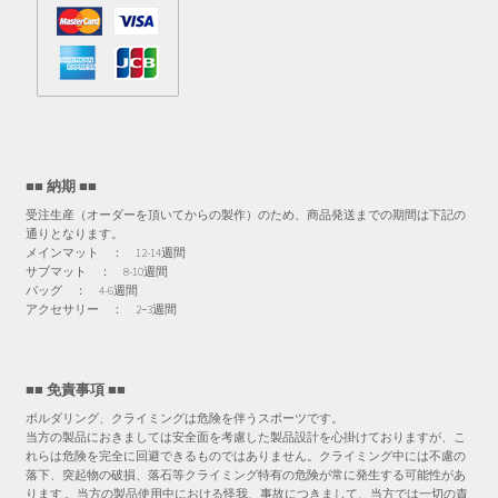
■■ 納期 ■■
受注生産（オーダーを頂いてからの製作）のため、商品発送までの期間は下記の
通りとなります。
メインマット ： 12-14週間
サブマット ： 8-10週間
バッグ ： 4-6週間
アクセサリー ： 2−3週間
■■ 免責事項 ■■
ボルダリング、クライミングは危険を伴うスポーツです。
当方の製品におきましては安全面を考慮した製品設計を心掛けておりますが、こ
れらは危険を完全に回避できるものではありません。クライミング中には不慮の
落下、突起物の破損、落石等クライミング特有の危険が常に発生する可能性があ
ります 。当方の製品使用中における怪我、事故につきまして、当方では一切の責