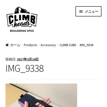
ナ
コ
メニュー
ビ
ン
ゲ
テ
ー
ン
シ
ツ
ョ
へ
PRODUCTS
ン
ス
ホーム
Products
Accessory
CLIMB CUBE
IMG_9338
へ
キ
Pads
ス
ッ
投稿日:
2017年3月24日
キ
プ
Apparel
IMG_9338
ッ
プ
Bag & Accessory
Pad Option
Custom Charge