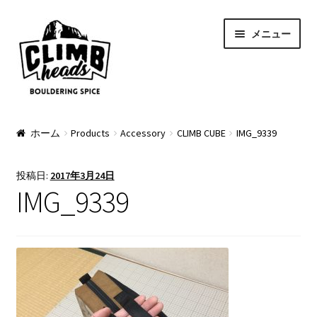
ナ
コ
メニュー
ビ
ン
ゲ
テ
ー
ン
シ
ツ
ョ
へ
PRODUCTS
ン
ス
ホーム
Products
Accessory
CLIMB CUBE
IMG_9339
へ
キ
Pads
ス
ッ
投稿日:
2017年3月24日
キ
プ
Apparel
IMG_9339
ッ
プ
Bag & Accessory
Pad Option
Custom Charge