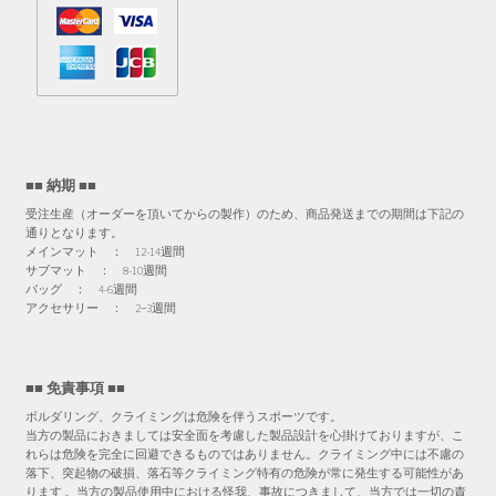
■■ 納期 ■■
受注生産（オーダーを頂いてからの製作）のため、商品発送までの期間は下記の
通りとなります。
メインマット ： 12-14週間
サブマット ： 8-10週間
バッグ ： 4-6週間
アクセサリー ： 2−3週間
■■ 免責事項 ■■
ボルダリング、クライミングは危険を伴うスポーツです。
当方の製品におきましては安全面を考慮した製品設計を心掛けておりますが、こ
れらは危険を完全に回避できるものではありません。クライミング中には不慮の
落下、突起物の破損、落石等クライミング特有の危険が常に発生する可能性があ
ります 。当方の製品使用中における怪我、事故につきまして、当方では一切の責