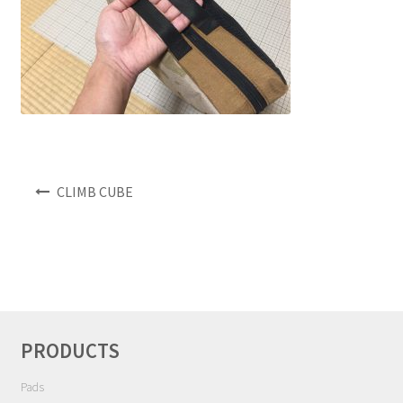
NEWS
INFO
Product Sample
Custom Order
投
CLIMB CUBE
稿
Payment
ナ
ビ
Shipping
ゲ
ー
About us
シ
ョ
PRODUCTS
ン
FAQ
Pads