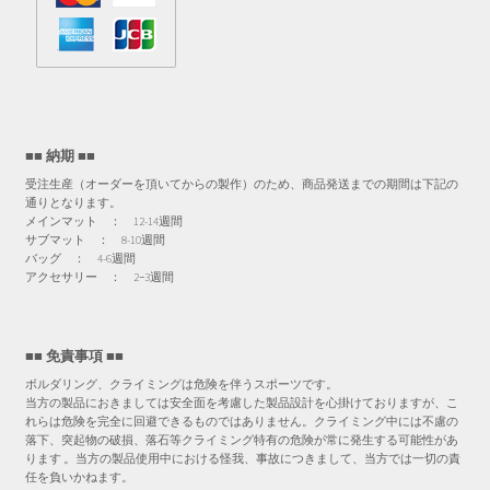
■■ 納期 ■■
受注生産（オーダーを頂いてからの製作）のため、商品発送までの期間は下記の
通りとなります。
メインマット ： 12-14週間
サブマット ： 8-10週間
バッグ ： 4-6週間
アクセサリー ： 2−3週間
■■ 免責事項 ■■
ボルダリング、クライミングは危険を伴うスポーツです。
当方の製品におきましては安全面を考慮した製品設計を心掛けておりますが、こ
れらは危険を完全に回避できるものではありません。クライミング中には不慮の
落下、突起物の破損、落石等クライミング特有の危険が常に発生する可能性があ
ります 。当方の製品使用中における怪我、事故につきまして、当方では一切の責
任を負いかねます。