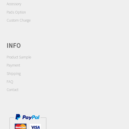
Contact
Accessory
Pads Option
Cart
Custom Charge
My Account
INFO
Product Sample
Payment
Shipping
FAQ
Contact