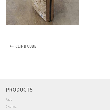
NEWS
INFO
Product Sample
投
CLIMB CUBE
Custom Order
稿
ナ
Payment
ビ
ゲ
Shipping
ー
シ
About us
ョ
PRODUCTS
ン
FAQ
Pads
Clothing