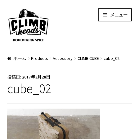
ナ
コ
メニュー
ビ
ン
ゲ
テ
ー
ン
シ
ツ
ョ
へ
PRODUCTS
ン
ス
ホーム
Products
Accessory
CLIMB CUBE
cube_02
へ
キ
Pads
ス
ッ
投稿日:
2017年3月28日
キ
プ
Apparel
cube_02
ッ
プ
Bag & Accessory
Pad Option
Custom Charge