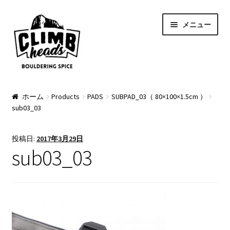
ナ
コ
メニュー
ビ
ン
ゲ
テ
ー
ン
シ
ツ
ョ
へ
PRODUCTS
ン
ス
ホーム
Products
PADS
SUBPAD_03（ 80×100×1.5cm ）
sub03_03
へ
キ
Pads
ス
ッ
キ
プ
Apparel
投稿日:
2017年3月29日
ッ
sub03_03
プ
Bag & Accessory
Pad Option
Custom Charge