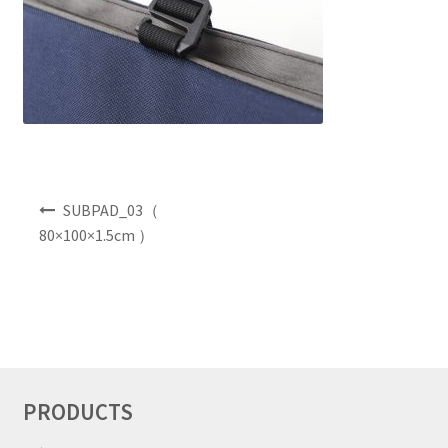
NEWS
INFO
Product Sample
Custom Order
投
SUBPAD_03（
稿
80×100×1.5cm ）
Payment
ナ
ビ
Shipping
ゲ
ー
シ
About us
ョ
ン
FAQ
PRODUCTS